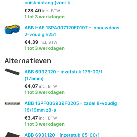
buiskniptang (voor k...
€28,40
incl. BTW
1 tot 3 werkdagen
ABB HAF 1SPA007120F0197 - inbouwdoos
2-voudig h251
€4,39
incl. BTW
1 tot 3 werkdagen
Alternatieven
ABB 6932.120 - inzetstuk 175-00/1
(175mm)
€4,07
incl. BTW
1 tot 3 werkdagen
ABB 1SPF006939F0205 - zadel 8-voudig
16/19mm z8-s
€3,47
incl. BTW
1 tot 3 werkdagen
ABB 6931.120 - inzetstuk 65-00/1