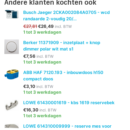
Andere klanten kochten ook
Busch Jaeger 2CKA002084A0705 - wcd
randaarde 2-voudig 20/...
€27,81
€26,49
incl. BTW
1 tot 3 werkdagen
Berker 11371909 - inzetplaat + knop
dimmer polar wit mat s1
€7,56
incl. BTW
1 tot 3 werkdagen
ABB HAF 7120.193 - inbouwdoos h150
compact doos
€3,10
incl. BTW
1 tot 3 werkdagen
LOWE 61430001619 - kbs 1619 reservebek
€16,30
incl. BTW
1 tot 3 werkdagen
LOWE 614310009999 - reserve mes voor