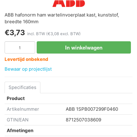
ABB hafonorm ham wartelinvoerplaat kast, kunststof,
breedte 160mm
€3,73
incl. BTW
(€3,08 excl. BTW)
In winkelwagen
Levertijd onbekend
Bewaar op projectlijst
Specificaties
Product
Artikelnummer
ABB
1SPB007299F0460
GTIN/EAN
8712507038609
Afmetingen