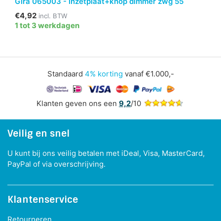
Gira 065003 - inzetplaat+knop dimmer zwg 55
€4,92
incl. BTW
1 tot 3 werkdagen
Standaard
4% korting
vanaf €1.000,-
Klanten geven ons een
9,2
/10
Veilig en snel
U kunt bij ons veilig betalen met iDeal, Visa, MasterCard,
PayPal of via overschrijving.
Klantenservice
Retourneren