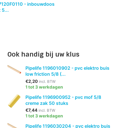
120F0110 - inbouwdoos
 5...
Ook handig bij uw klus
Pipelife 1196010902 - pvc elektro buis
low friction 5/8 (...
€2,20
incl. BTW
1 tot 3 werkdagen
Pipelife 1196900952 - pvc mof 5/8
creme zak 50 stuks
€7,44
incl. BTW
1 tot 3 werkdagen
Pipelife 1196030204 - pvc elektro buis