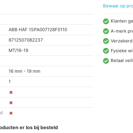
Bewaar op proj
Klanten g
ABB HAF
1SPA007128F0110
A-merk pr
8712507082237
Verzekerd
MT/16-19
Fysieke wi
Betaal veil
16 mm - 19 mm
1
nd
oducten er los bij besteld