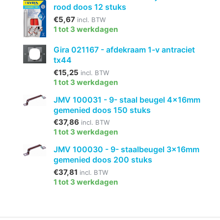
rood doos 12 stuks
€5,67
incl. BTW
1 tot 3 werkdagen
Gira 021167 - afdekraam 1-v antraciet
tx44
€15,25
incl. BTW
1 tot 3 werkdagen
JMV 100031 - 9- staal beugel 4x16mm
gemenied doos 150 stuks
€37,86
incl. BTW
1 tot 3 werkdagen
JMV 100030 - 9- staalbeugel 3x16mm
gemenied doos 200 stuks
€37,81
incl. BTW
1 tot 3 werkdagen