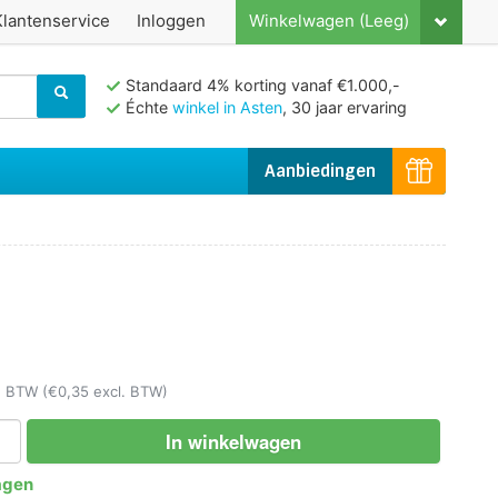
Klantenservice
Inloggen
Winkelwagen (Leeg)
Standaard 4% korting vanaf €1.000,-
Échte
winkel in Asten
, 30 jaar ervaring
Aanbiedingen
l. BTW
(€0,35 excl. BTW)
In winkelwagen
agen