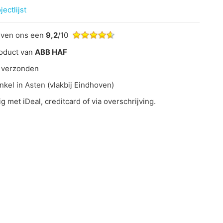
ectlijst
even ons een
9,2
/10
oduct van
ABB HAF
 verzonden
nkel in
Asten
(vlakbij Eindhoven)
ig met iDeal, creditcard of via overschrijving.