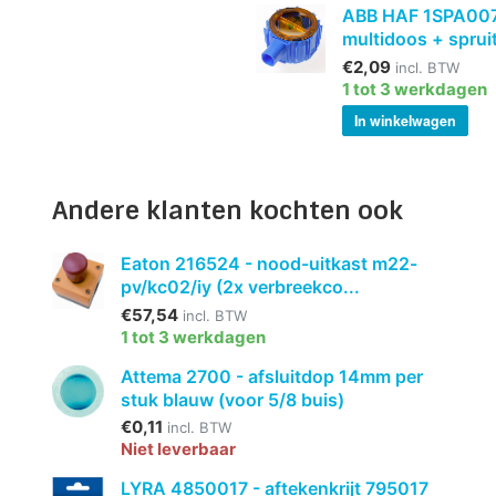
ABB HAF 1SPA007
multidoos + spruit
€2,09
incl. BTW
1 tot 3 werkdagen
In winkelwagen
Andere klanten kochten ook
Eaton 216524 - nood-uitkast m22-
pv/kc02/iy (2x verbreekco...
€57,54
incl. BTW
1 tot 3 werkdagen
Attema 2700 - afsluitdop 14mm per
stuk blauw (voor 5/8 buis)
€0,11
incl. BTW
Niet leverbaar
LYRA 4850017 - aftekenkrijt 795017