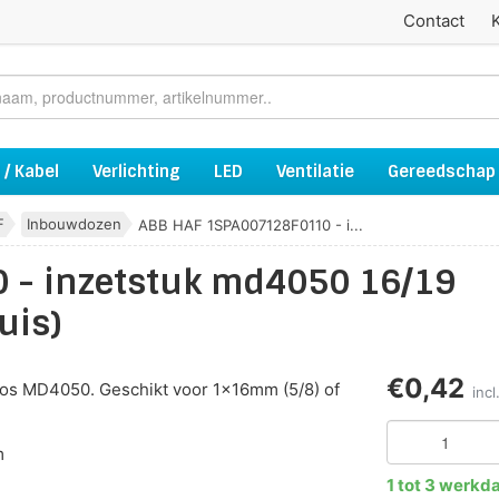
Contact
 / Kabel
Verlichting
LED
Ventilatie
Gereedschap
F
Inbouwdozen
ABB HAF 1SPA007128F0110 - i...
 - inzetstuk md4050 16/19
uis)
€0,42
os MD4050. Geschikt voor 1x16mm (5/8) of
inc
m
1 tot 3 werkd