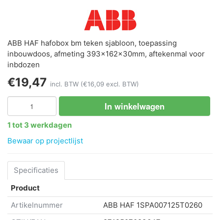
ABB HAF hafobox bm teken sjabloon, toepassing
inbouwdoos, afmeting 393x162x30mm, aftekenmal voor
inbdozen
€19,47
incl. BTW
(€16,09 excl. BTW)
In winkelwagen
1 tot 3 werkdagen
Bewaar op projectlijst
Specificaties
Product
Artikelnummer
ABB HAF
1SPA007125T0260