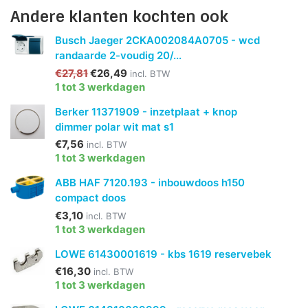
Andere klanten kochten ook
Busch Jaeger 2CKA002084A0705 - wcd
randaarde 2-voudig 20/...
€27,81
€26,49
incl. BTW
1 tot 3 werkdagen
Berker 11371909 - inzetplaat + knop
dimmer polar wit mat s1
€7,56
incl. BTW
1 tot 3 werkdagen
ABB HAF 7120.193 - inbouwdoos h150
compact doos
€3,10
incl. BTW
1 tot 3 werkdagen
LOWE 61430001619 - kbs 1619 reservebek
€16,30
incl. BTW
1 tot 3 werkdagen