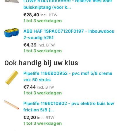
LOWE 614310009999 - reserve mes voor
buiskniptang (voor k...
€28,40
incl. BTW
1 tot 3 werkdagen
ABB HAF 1SPA007120F0197 - inbouwdoos
2-voudig h251
€4,39
incl. BTW
1 tot 3 werkdagen
Ook handig bij uw klus
Pipelife 1196900952 - pvc mof 5/8 creme
zak 50 stuks
€7,44
incl. BTW
1 tot 3 werkdagen
Pipelife 1196010902 - pvc elektro buis low
friction 5/8 (...
€2,20
incl. BTW
1 tot 3 werkdagen