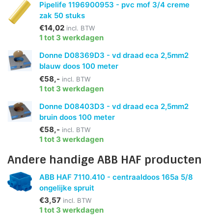
Pipelife 1196900953 - pvc mof 3/4 creme
zak 50 stuks
€14,02
incl. BTW
1 tot 3 werkdagen
Donne D08369D3 - vd draad eca 2,5mm2
blauw doos 100 meter
€58,-
incl. BTW
1 tot 3 werkdagen
Donne D08403D3 - vd draad eca 2,5mm2
bruin doos 100 meter
€58,-
incl. BTW
1 tot 3 werkdagen
Andere handige ABB HAF producten
ABB HAF 7110.410 - centraaldoos 165a 5/8
ongelijke spruit
€3,57
incl. BTW
1 tot 3 werkdagen