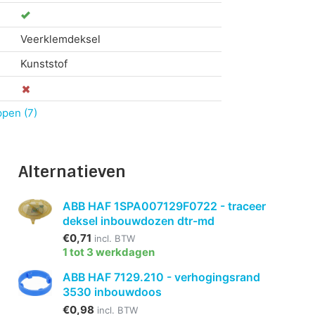
Veerklemdeksel
Kunststof
ppen (7)
Alternatieven
ABB HAF 1SPA007129F0722 - traceer
deksel inbouwdozen dtr-md
€0,71
incl. BTW
1 tot 3 werkdagen
ABB HAF 7129.210 - verhogingsrand
3530 inbouwdoos
€0,98
incl. BTW