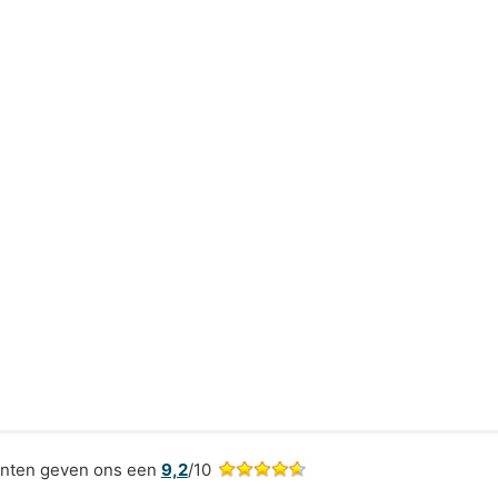
nten geven ons een
9,2
/10