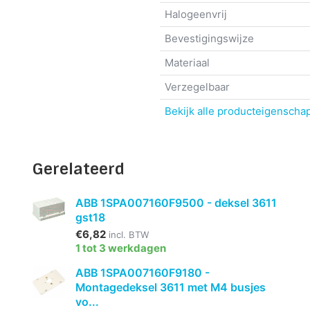
Halogeenvrij
Bevestigingswijze
Materiaal
Verzegelbaar
Bekijk alle producteigenscha
Gerelateerd
ABB 1SPA007160F9500 - deksel 3611
gst18
€6,82
incl. BTW
1 tot 3 werkdagen
ABB 1SPA007160F9180 -
Montagedeksel 3611 met M4 busjes
vo...