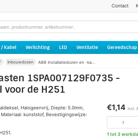
Contact
 / Kabel
Verlichting
LED
Ventilatie
Gereedschap
F
Inbouwdozen
ABB Installatiedozen en -ka...
-kasten 1SPA007129F0735 -
l voor de H251
€1,14
aldeksel, Halogeenvrij, Diepte: 5.0mm,
incl
Materiaal: kunststof, Bevestigingswijze:
H251.
1 tot 3 werkd