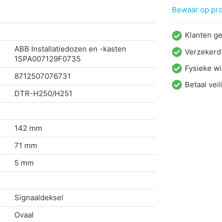
Bewaar op proj
Klanten g
ABB Installatiedozen en -kasten
Verzekerd
1SPA007129F0735
Fysieke wi
8712507076731
Betaal veil
DTR-H250/H251
142 mm
71 mm
5 mm
Signaaldeksel
Ovaal