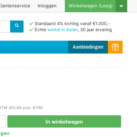
Klantenservice
Inloggen
Winkelwagen (Leeg)
Standaard 4% korting vanaf €1.000,-
Échte
winkel in Asten
, 30 jaar ervaring
Aanbiedingen
. BTW
(€0,94 excl. BTW)
In winkelwagen
agen