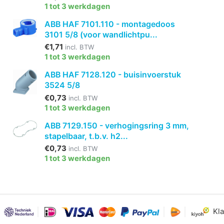
1 tot 3 werkdagen
ABB HAF 7101.110 - montagedoos
3101 5/8 (voor wandlichtpu...
€1,71
incl. BTW
1 tot 3 werkdagen
ABB HAF 7128.120 - buisinvoerstuk
3524 5/8
€0,73
incl. BTW
1 tot 3 werkdagen
ABB 7129.150 - verhogingsring 3 mm,
stapelbaar, t.b.v. h2...
€0,73
incl. BTW
1 tot 3 werkdagen
Kla