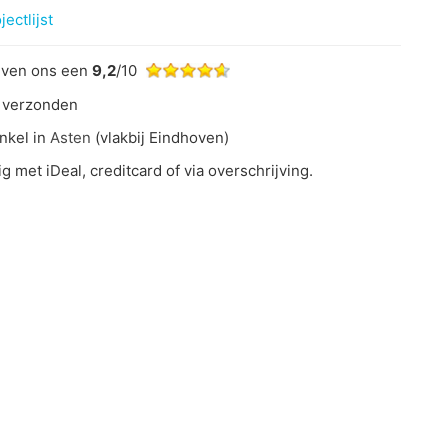
ectlijst
even ons een
9,2
/10
 verzonden
nkel in
Asten
(vlakbij Eindhoven)
ig met iDeal, creditcard of via overschrijving.