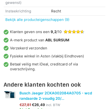
gewenst)
Insteekrichting
Recht
Bekijk alle producteigenschappen (9)
Klanten geven ons een
9,2
/10
A-merk product van
ABL SURSUM
Verzekerd verzonden
Fysieke winkel in
Asten
(vlakbij Eindhoven)
Betaal veilig met iDeal, creditcard of via
overschrijving.
Andere klanten kochten ook
Busch Jaeger 2CKA002084A0705 - wcd
randaarde 2-voudig 20/...
€27,81
€26,49
incl. BTW