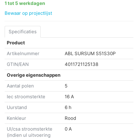
1 tot 5 werkdagen
Bewaar op projectlijst
Specificaties
Product
Artikelnummer
ABL SURSUM
S51S30P
GTIN/EAN
4011721125138
Overige eigenschappen
Aantal polen
5
Iec stroomsterkte
16 A
Uurstand
6 h
Kenkleur
Rood
Ul/csa stroomsterkte
0 A
(indien ul uitvoering