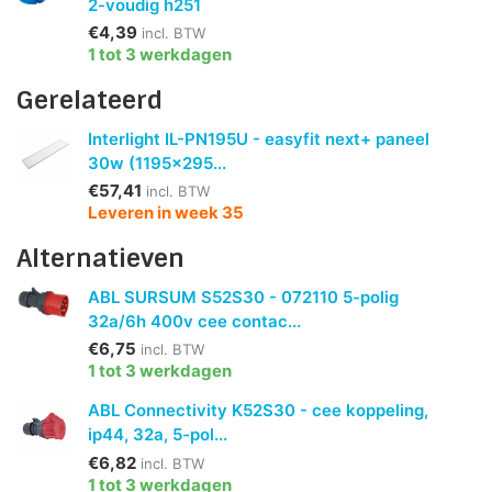
2-voudig h251
€4,39
incl. BTW
1 tot 3 werkdagen
Gerelateerd
Interlight IL-PN195U - easyfit next+ paneel
30w (1195x295...
€57,41
incl. BTW
Leveren in week 35
Alternatieven
ABL SURSUM S52S30 - 072110 5-polig
32a/6h 400v cee contac...
€6,75
incl. BTW
1 tot 3 werkdagen
ABL Connectivity K52S30 - cee koppeling,
ip44, 32a, 5-pol...
€6,82
incl. BTW
1 tot 3 werkdagen