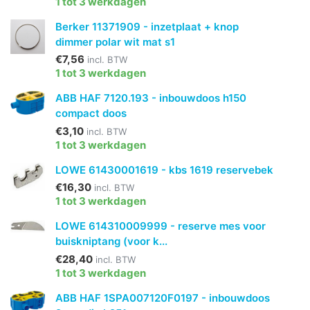
1 tot 3 werkdagen
Berker 11371909 - inzetplaat + knop
dimmer polar wit mat s1
€7,56
incl. BTW
1 tot 3 werkdagen
ABB HAF 7120.193 - inbouwdoos h150
compact doos
€3,10
incl. BTW
1 tot 3 werkdagen
LOWE 61430001619 - kbs 1619 reservebek
€16,30
incl. BTW
1 tot 3 werkdagen
LOWE 614310009999 - reserve mes voor
buiskniptang (voor k...
€28,40
incl. BTW
1 tot 3 werkdagen
ABB HAF 1SPA007120F0197 - inbouwdoos