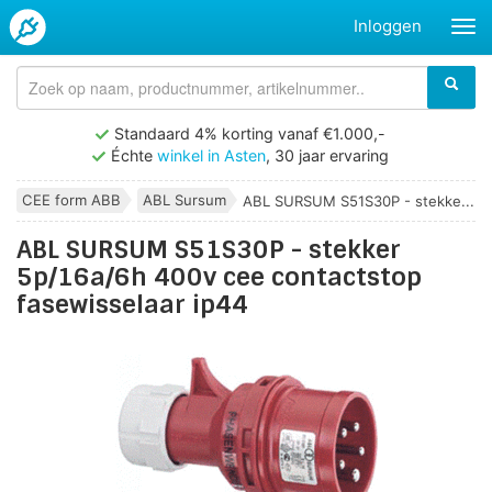
Inloggen
Standaard 4% korting vanaf €1.000,-
Échte
winkel in Asten
, 30 jaar ervaring
CEE form ABB
ABL Sursum
ABL SURSUM S51S30P - stekke...
ABL SURSUM S51S30P - stekker
5p/16a/6h 400v cee contactstop
fasewisselaar ip44