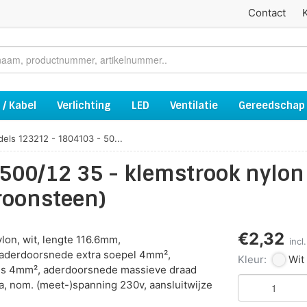
Contact
 / Kabel
Verlichting
LED
Ventilatie
Gereedschap
dels 123212 - 1804103 - 50...
500/12 35 - klemstrook nylon
roonsteen)
€2,32
on, wit, lengte 116.6mm,
inc
aderdoorsnede extra soepel 4mm²,
Kleur:
Wit
ls 4mm², aderdoorsnede massieve draad
, nom. (meet-)spanning 230v, aansluitwijze