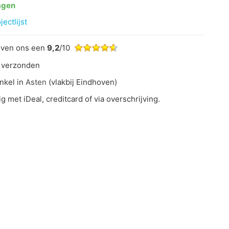
agen
ectlijst
even ons een
9,2
/10
 verzonden
nkel in
Asten
(vlakbij Eindhoven)
ig met iDeal, creditcard of via overschrijving.