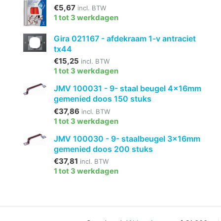
€5,67
incl. BTW
1 tot 3 werkdagen
Gira 021167 - afdekraam 1-v antraciet
tx44
€15,25
incl. BTW
1 tot 3 werkdagen
JMV 100031 - 9- staal beugel 4x16mm
gemenied doos 150 stuks
€37,86
incl. BTW
1 tot 3 werkdagen
JMV 100030 - 9- staalbeugel 3x16mm
gemenied doos 200 stuks
€37,81
incl. BTW
1 tot 3 werkdagen