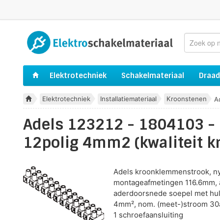
Elektrotechniek
Schakelmateriaal
Draad
Elektrotechniek
Installatiemateriaal
Kroonstenen
A
Adels 123212 - 1804103 - 
12polig 4mm2 (kwaliteit k
Adels kroonklemmenstrook, nyl
montageafmetingen 116.6mm, 
aderdoorsnede soepel met hu
4mm², nom. (meet-)stroom 30a
1 schroefaansluiting