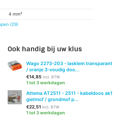
4 mm²
ppen (29)
Ook handig bij uw klus
Wago 2273-203 - lasklem transparant
/ oranje 3-voudig doo...
€14,85
incl. BTW
1 tot 3 werkdagen
Attema AT2511 - 2511 - kabeldoos ak1
gietmof / grondmof p...
€22,51
incl. BTW
1 tot 3 werkdagen