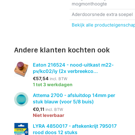
mogmonthoogte
Aderdoorsnede extra soepel
Bekijk alle producteigenscha
Andere klanten kochten ook
Eaton 216524 - nood-uitkast m22-
pv/kc02/iy (2x verbreekco...
€57,54
incl. BTW
1 tot 3 werkdagen
Attema 2700 - afsluitdop 14mm per
stuk blauw (voor 5/8 buis)
€0,11
incl. BTW
Niet leverbaar
LYRA 4850017 - aftekenkrijt 795017
rood doos 12 stuks