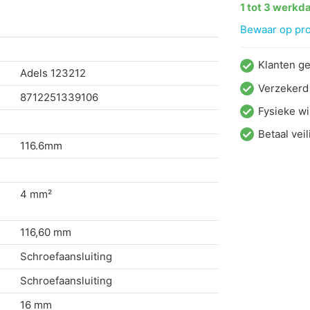
1 tot 3 werkd
Bewaar op proj
Klanten g
Adels
123212
Verzekerd
8712251339106
Fysieke wi
Betaal veil
116.6mm
4 mm²
116,60 mm
Schroefaansluiting
Schroefaansluiting
16 mm