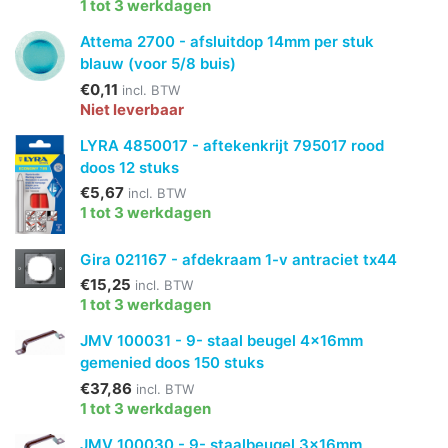
1 tot 3 werkdagen
Attema 2700 - afsluitdop 14mm per stuk
blauw (voor 5/8 buis)
€0,11
incl. BTW
Niet leverbaar
LYRA 4850017 - aftekenkrijt 795017 rood
doos 12 stuks
€5,67
incl. BTW
1 tot 3 werkdagen
Gira 021167 - afdekraam 1-v antraciet tx44
€15,25
incl. BTW
1 tot 3 werkdagen
JMV 100031 - 9- staal beugel 4x16mm
gemenied doos 150 stuks
€37,86
incl. BTW
1 tot 3 werkdagen
JMV 100030 - 9- staalbeugel 3x16mm