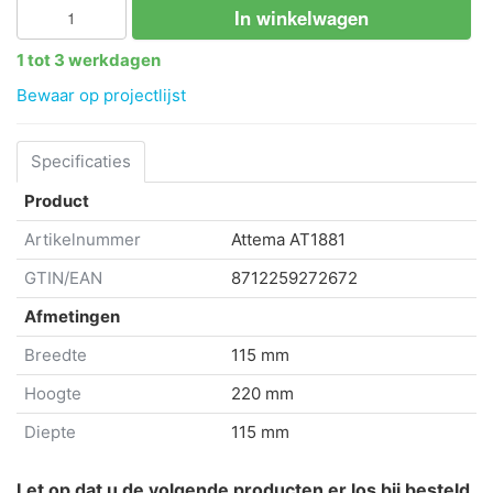
In winkelwagen
1 tot 3 werkdagen
Bewaar op projectlijst
Specificaties
Product
Artikelnummer
Attema
AT1881
GTIN/EAN
8712259272672
Afmetingen
Breedte
115 mm
Hoogte
220 mm
Diepte
115 mm
Let op dat u de volgende producten er los bij besteld