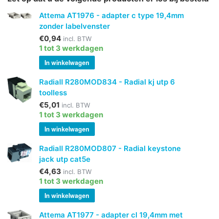
Attema AT1976 - adapter c type 19,4mm
zonder labelvenster
€0,94
incl. BTW
1 tot 3 werkdagen
In winkelwagen
Radiall R280MOD834 - Radial kj utp 6
toolless
€5,01
incl. BTW
1 tot 3 werkdagen
In winkelwagen
Radiall R280MOD807 - Radial keystone
jack utp cat5e
€4,63
incl. BTW
1 tot 3 werkdagen
In winkelwagen
Attema AT1977 - adapter cl 19,4mm met