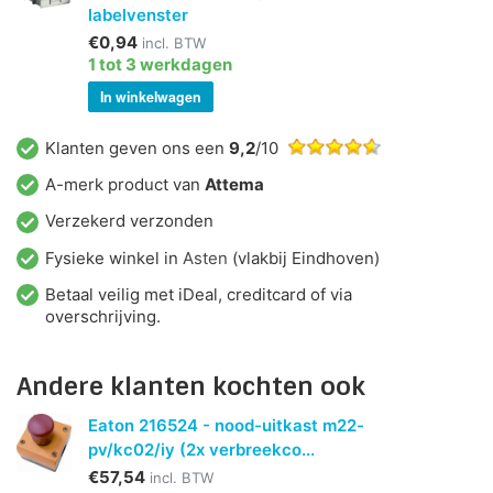
labelvenster
€0,94
incl. BTW
1 tot 3 werkdagen
In winkelwagen
Klanten geven ons een
9,2
/10
A-merk product van
Attema
Verzekerd verzonden
Fysieke winkel in
Asten
(vlakbij Eindhoven)
Betaal veilig met iDeal, creditcard of via
overschrijving.
Andere klanten kochten ook
Eaton 216524 - nood-uitkast m22-
pv/kc02/iy (2x verbreekco...
€57,54
incl. BTW