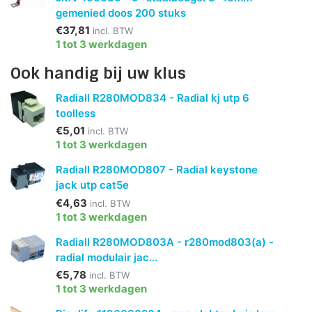
gemenied doos 200 stuks
€37,81
incl. BTW
1 tot 3 werkdagen
Ook handig bij uw klus
Radiall R280MOD834 - Radial kj utp 6
toolless
€5,01
incl. BTW
1 tot 3 werkdagen
Radiall R280MOD807 - Radial keystone
jack utp cat5e
€4,63
incl. BTW
1 tot 3 werkdagen
Radiall R280MOD803A - r280mod803(a) -
radial modulair jac...
€5,78
incl. BTW
1 tot 3 werkdagen