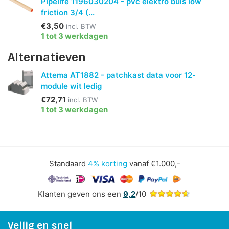
Pipelife 1196030204 - pvc elektro buis low
friction 3/4 (...
€3,50
incl. BTW
1 tot 3 werkdagen
Alternatieven
Attema AT1882 - patchkast data voor 12-
module wit ledig
€72,71
incl. BTW
1 tot 3 werkdagen
Standaard
4% korting
vanaf €1.000,-
Klanten geven ons een
9,2
/10
Veilig en snel