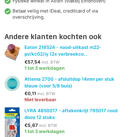
Fysieke winkel in
Asten
(vlakbij Eindhoven)
Betaal veilig met iDeal, creditcard of via
overschrijving.
Andere klanten kochten ook
Eaton 216524 - nood-uitkast m22-
pv/kc02/iy (2x verbreekco...
€57,54
incl. BTW
1 tot 3 werkdagen
Attema 2700 - afsluitdop 14mm per stuk
blauw (voor 5/8 buis)
€0,11
incl. BTW
Niet leverbaar
LYRA 4850017 - aftekenkrijt 795017 rood
doos 12 stuks
€5,67
incl. BTW
1 tot 3 werkdagen