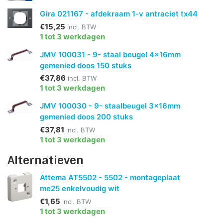
Gira 021167 - afdekraam 1-v antraciet tx44
€15,25
incl. BTW
1 tot 3 werkdagen
JMV 100031 - 9- staal beugel 4x16mm
gemenied doos 150 stuks
€37,86
incl. BTW
1 tot 3 werkdagen
JMV 100030 - 9- staalbeugel 3x16mm
gemenied doos 200 stuks
€37,81
incl. BTW
1 tot 3 werkdagen
Alternatieven
Attema AT5502 - 5502 - montageplaat
me25 enkelvoudig wit
€1,65
incl. BTW
1 tot 3 werkdagen