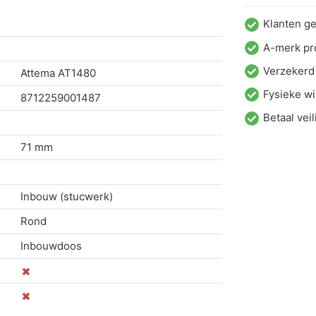
Klanten g
A-merk pr
Verzekerd
Attema
AT1480
Fysieke wi
8712259001487
Betaal veil
71 mm
Inbouw (stucwerk)
Rond
Inbouwdoos