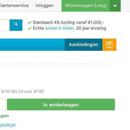
Klantenservice
Inloggen
Winkelwagen (Leeg)
Standaard 4% korting vanaf €1.000,-
Échte
winkel in Asten
, 30 jaar ervaring
Aanbiedingen
l. BTW
(€0,23 excl. BTW)
In winkelwagen
agen
ectlijst