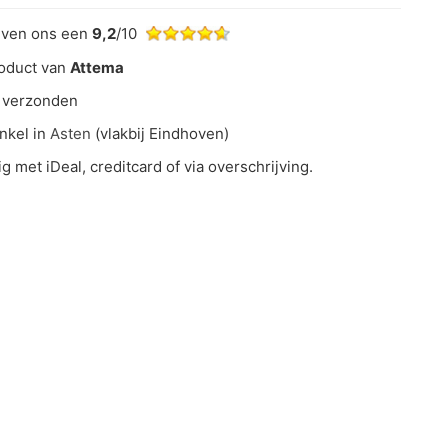
even ons een
9,2
/10
oduct van
Attema
 verzonden
nkel in
Asten
(vlakbij Eindhoven)
ig met iDeal, creditcard of via overschrijving.