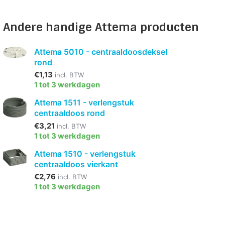
Andere handige Attema producten
Attema 5010 - centraaldoosdeksel
rond
€1,13
incl. BTW
1 tot 3 werkdagen
Attema 1511 - verlengstuk
centraaldoos rond
€3,21
incl. BTW
1 tot 3 werkdagen
Attema 1510 - verlengstuk
centraaldoos vierkant
€2,76
incl. BTW
1 tot 3 werkdagen