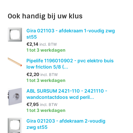
Ook handig bij uw klus
Gira 021103 - afdekraam 1-voudig zwg
st55
€2,14
incl. BTW
1 tot 3 werkdagen
Pipelife 1196010902 - pvc elektro buis
low friction 5/8 (...
€2,20
incl. BTW
1 tot 3 werkdagen
ABL SURSUM 2421-110 - 2421110 -
wandcontactdoos wcd peril...
€7,95
incl. BTW
1 tot 3 werkdagen
Gira 021203 - afdekraam 2-voudig
zwg st55