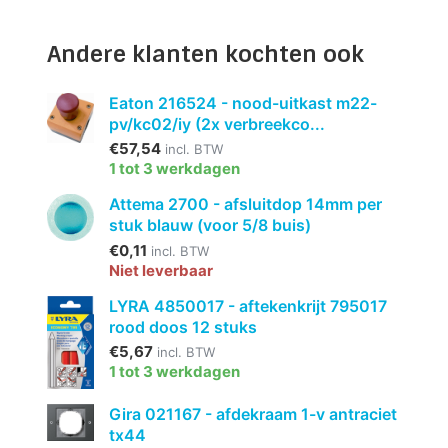
Andere klanten kochten ook
Eaton 216524 - nood-uitkast m22-
pv/kc02/iy (2x verbreekco...
€57,54
incl. BTW
1 tot 3 werkdagen
Attema 2700 - afsluitdop 14mm per
stuk blauw (voor 5/8 buis)
€0,11
incl. BTW
Niet leverbaar
LYRA 4850017 - aftekenkrijt 795017
rood doos 12 stuks
€5,67
incl. BTW
1 tot 3 werkdagen
Gira 021167 - afdekraam 1-v antraciet
tx44