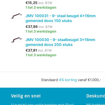
€15,25
incl. BTW
1 tot 3 werkdagen
JMV 100031 - 9- staal beugel 4x16mm
gemenied doos 150 stuks
€37,86
incl. BTW
1 tot 3 werkdagen
JMV 100030 - 9- staalbeugel 3x16mm
gemenied doos 200 stuks
€37,81
incl. BTW
1 tot 3 werkdagen
Standaard
4% korting
vanaf €1.000,-
Veilig en snel
Deskund
U kunt bij ons veilig betalen met iDeal,
Wij hebben 