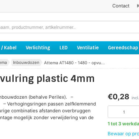
Contact
 / Kabel
Verlichting
LED
Ventilatie
Gereedschap
ema
Inbouwdozen
Attema AT1480 - 1480 - opvu...
pvulring plastic 4mm
€0,28
 inbouwdozen (behalve Perilex). –
inc
 – Verhogingsringen passen zelfklemmend
eurige combinaties afstanden overbruggen
tage mogelijk zonder verwijdering van de
1 tot 3 werkd
Bewaar op proj