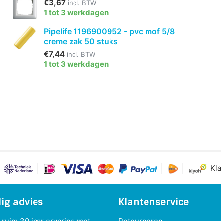
€3,67
incl. BTW
1 tot 3 werkdagen
Pipelife 1196900952 - pvc mof 5/8
creme zak 50 stuks
€7,44
incl. BTW
1 tot 3 werkdagen
Kla
ig advies
Klantenservice
ruim 30 jaar ervaring met
Retourneren