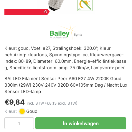
G
Kleur: goud, Voet: e27, Stralingshoek: 320.0°, Kleur
behuizing: kleurloos, Spanningstype: ac, Kleurweergave-
index: 80-89, Diameter: 60.0mm, Energie-efficiëntieklasse:
g, Specifieke lichtstroom lamp: 75.0lm/w, Lampvorm: peer
BAI LED Filament Sensor Peer A60 E27 4W 2200K Goud
300lm (29W) 230V-240V 320D 60x105mm Dag / Nacht Lux
Sensor LED-lamp
€9,84
incl. BTW
(€8,13 excl. BTW)
Kleur:
Goud
In winkelwagen