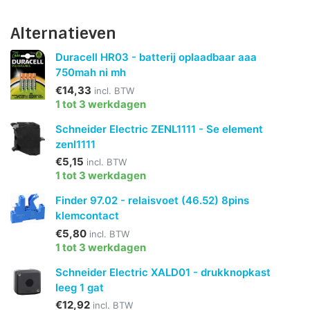
Alternatieven
Duracell HR03 - batterij oplaadbaar aaa
750mah ni mh
€14,33
incl. BTW
1 tot 3 werkdagen
Schneider Electric ZENL1111 - Se element
zenl1111
€5,15
incl. BTW
1 tot 3 werkdagen
Finder 97.02 - relaisvoet (46.52) 8pins
klemcontact
€5,80
incl. BTW
1 tot 3 werkdagen
Schneider Electric XALD01 - drukknopkast
leeg 1 gat
€12,92
incl. BTW