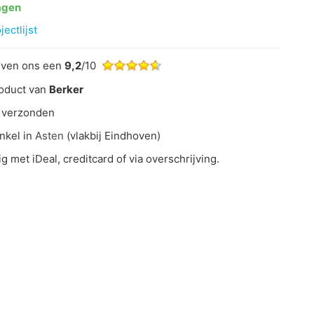
agen
ectlijst
even ons een
9,2
/10
oduct van
Berker
 verzonden
nkel in
Asten
(vlakbij Eindhoven)
ig met iDeal, creditcard of via overschrijving.