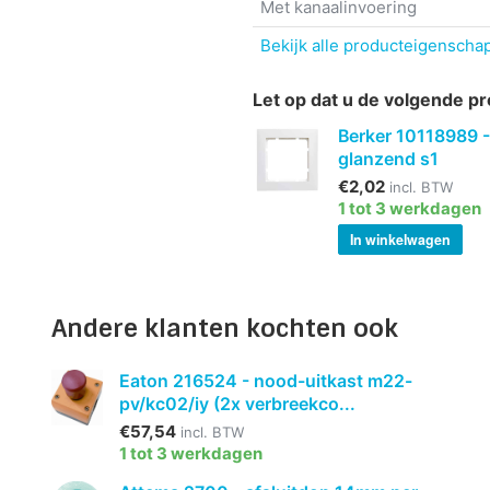
Met kanaalinvoering
Bekijk alle producteigenscha
Let op dat u de volgende pr
Berker 10118989 -
glanzend s1
€2,02
incl. BTW
1 tot 3 werkdagen
In winkelwagen
Andere klanten kochten ook
Eaton 216524 - nood-uitkast m22-
pv/kc02/iy (2x verbreekco...
€57,54
incl. BTW
1 tot 3 werkdagen