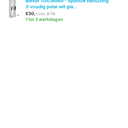
Berker 10438989 - opbouw behuizing
3-voudig polar wit gla...
€30,-
incl. BTW
1 tot 3 werkdagen