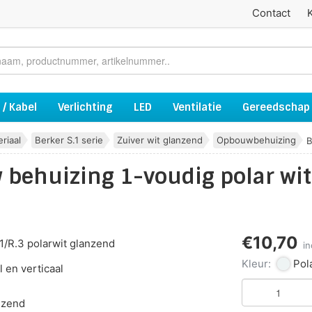
Contact
 / Kabel
Verlichting
LED
Ventilatie
Gereedschap
riaal
Berker S.1 serie
Zuiver wit glanzend
Opbouwbehuizing
B
behuizing 1-voudig polar wit
€10,70
/R.3 polarwit glanzend
i
Kleur:
Pol
 en verticaal
nzend