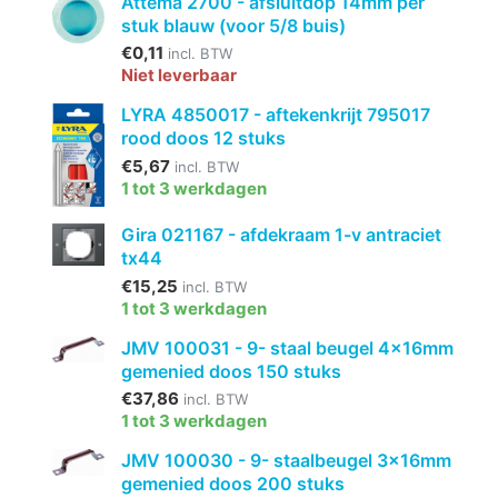
Attema 2700 - afsluitdop 14mm per
stuk blauw (voor 5/8 buis)
€0,11
incl. BTW
Niet leverbaar
LYRA 4850017 - aftekenkrijt 795017
rood doos 12 stuks
€5,67
incl. BTW
1 tot 3 werkdagen
Gira 021167 - afdekraam 1-v antraciet
tx44
€15,25
incl. BTW
1 tot 3 werkdagen
JMV 100031 - 9- staal beugel 4x16mm
gemenied doos 150 stuks
€37,86
incl. BTW
1 tot 3 werkdagen
JMV 100030 - 9- staalbeugel 3x16mm
gemenied doos 200 stuks