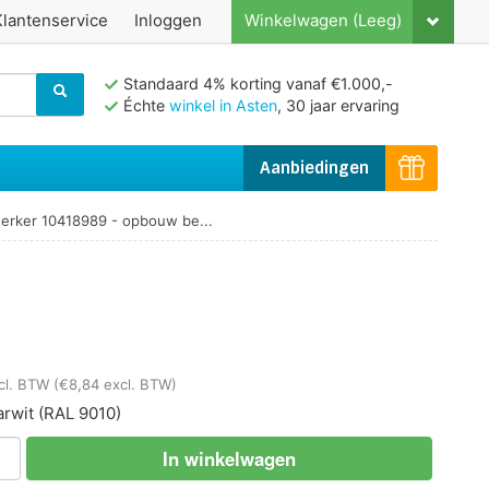
Klantenservice
Inloggen
Winkelwagen (Leeg)
Standaard 4% korting vanaf €1.000,-
Échte
winkel in Asten
, 30 jaar ervaring
Aanbiedingen
erker 10418989 - opbouw be...
ncl. BTW
(€8,84 excl. BTW)
arwit
(RAL 9010)
In winkelwagen