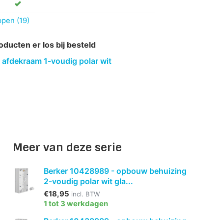
ppen (19)
oducten er los bij besteld
 afdekraam 1-voudig polar wit
Meer van deze serie
Berker 10428989 - opbouw behuizing
2-voudig polar wit gla...
€18,95
incl. BTW
1 tot 3 werkdagen