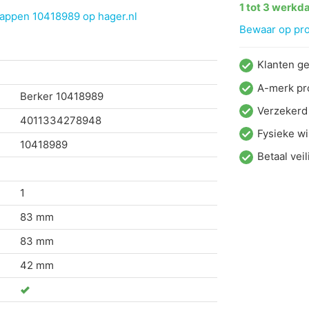
1 tot 3 werkd
happen 10418989 op hager.nl
Bewaar op proj
Klanten g
A-merk pr
Berker
10418989
Verzekerd
4011334278948
Fysieke wi
10418989
Betaal veil
1
83 mm
83 mm
42 mm