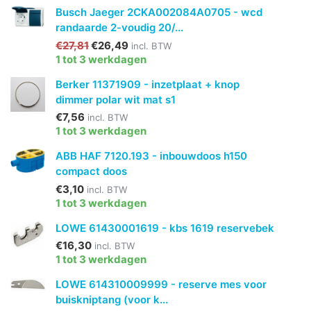
Busch Jaeger 2CKA002084A0705 - wcd
randaarde 2-voudig 20/...
€27,81
€26,49
incl. BTW
1 tot 3 werkdagen
Berker 11371909 - inzetplaat + knop
dimmer polar wit mat s1
€7,56
incl. BTW
1 tot 3 werkdagen
ABB HAF 7120.193 - inbouwdoos h150
compact doos
€3,10
incl. BTW
1 tot 3 werkdagen
LOWE 61430001619 - kbs 1619 reservebek
€16,30
incl. BTW
1 tot 3 werkdagen
LOWE 614310009999 - reserve mes voor
buiskniptang (voor k...