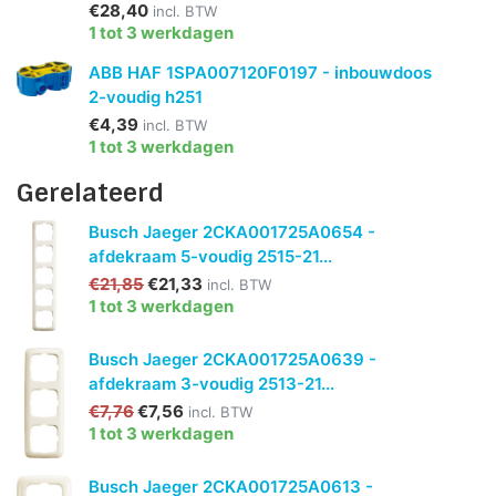
€28,40
incl. BTW
1 tot 3 werkdagen
ABB HAF 1SPA007120F0197 - inbouwdoos
2-voudig h251
€4,39
incl. BTW
1 tot 3 werkdagen
Gerelateerd
Busch Jaeger 2CKA001725A0654 -
afdekraam 5-voudig 2515-21...
€21,85
€21,33
incl. BTW
1 tot 3 werkdagen
Busch Jaeger 2CKA001725A0639 -
afdekraam 3-voudig 2513-21...
€7,76
€7,56
incl. BTW
1 tot 3 werkdagen
Busch Jaeger 2CKA001725A0613 -