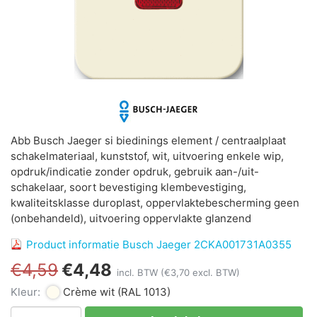
Abb Busch Jaeger si biedinings element / centraalplaat
schakelmateriaal, kunststof, wit, uitvoering enkele wip,
opdruk/indicatie zonder opdruk, gebruik aan-/uit-
schakelaar, soort bevestiging klembevestiging,
kwaliteitsklasse duroplast, oppervlaktebescherming geen
(onbehandeld), uitvoering oppervlakte glanzend
Product informatie Busch Jaeger 2CKA001731A0355
€4,59
€4,48
incl. BTW
(€3,70 excl. BTW)
Kleur:
Crème wit
(RAL 1013)