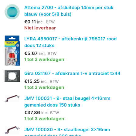
Attema 2700 - afsluitdop 14mm per stuk
blauw (voor 5/8 buis)
€0,11
incl. BTW
Niet leverbaar
LYRA 4850017 - aftekenkrijt 795017 rood
doos 12 stuks
€5,67
incl. BTW
1 tot 3 werkdagen
Gira 021167 - afdekraam 1-v antraciet tx44
€15,25
incl. BTW
1 tot 3 werkdagen
JMV 100031 - 9- staal beugel 4x16mm
gemenied doos 150 stuks
€37,86
incl. BTW
1 tot 3 werkdagen
JMV 100030 - 9- staalbeugel 3x16mm