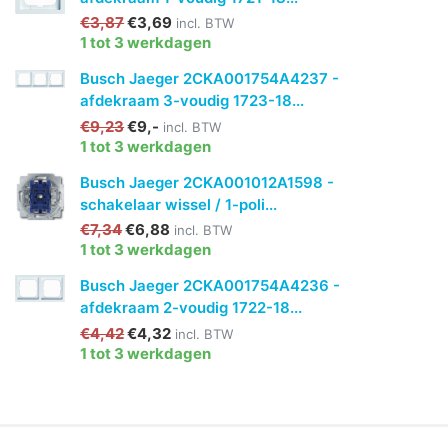
€3,87
€3,69
incl. BTW
1 tot 3 werkdagen
Busch Jaeger 2CKA001754A4237 -
afdekraam 3-voudig 1723-18...
€9,23
€9,-
incl. BTW
1 tot 3 werkdagen
Busch Jaeger 2CKA001012A1598 -
schakelaar wissel / 1-poli...
€7,34
€6,88
incl. BTW
1 tot 3 werkdagen
Busch Jaeger 2CKA001754A4236 -
afdekraam 2-voudig 1722-18...
€4,42
€4,32
incl. BTW
1 tot 3 werkdagen