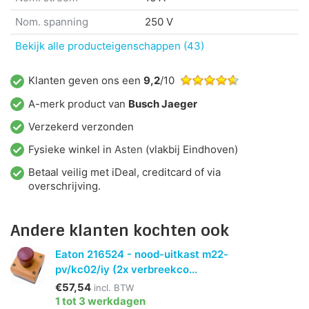
Nom. spanning
250 V
Bekijk alle producteigenschappen (43)
Klanten geven ons een
9,2
/10
A-merk product van
Busch Jaeger
Verzekerd verzonden
Fysieke winkel in
Asten
(vlakbij Eindhoven)
Betaal veilig met iDeal, creditcard of via
overschrijving.
Andere klanten kochten ook
Eaton 216524 - nood-uitkast m22-
pv/kc02/iy (2x verbreekco...
€57,54
incl. BTW
1 tot 3 werkdagen