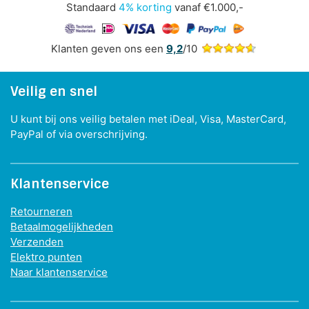
Standaard
4% korting
vanaf €1.000,-
Klanten geven ons een
9,2
/10
Veilig en snel
U kunt bij ons veilig betalen met iDeal, Visa, MasterCard,
PayPal of via overschrijving.
Klantenservice
Retourneren
Betaalmogelijkheden
Verzenden
Elektro punten
Naar klantenservice