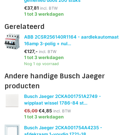
gemenied doos 200 stuks
€37,81
incl. BTW
1 tot 3 werkdagen
Gerelateerd
ABB 2CSR256140R1164 - aardlekautomaat
16amp 3-polig + nul...
€127,-
incl. BTW
1 tot 3 werkdagen
Nog 1 op voorraad
Andere handige Busch Jaeger
producten
Busch Jaeger 2CKA001751A2749 -
wipplaat wissel 1786-84 st...
€5,09
€4,85
incl. BTW
1 tot 3 werkdagen
Busch Jaeger 2CKA001754A4235 -
afdekraam 1-voudig 1721-18...