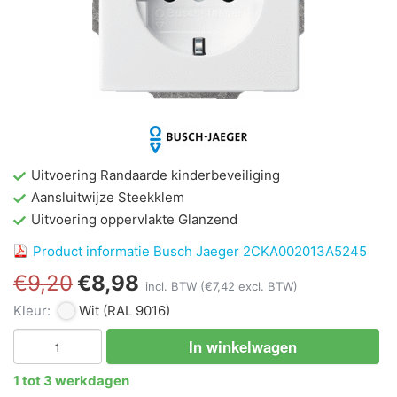
Uitvoering Randaarde kinderbeveiliging
Aansluitwijze Steekklem
Uitvoering oppervlakte Glanzend
Product informatie Busch Jaeger 2CKA002013A5245
€9,20
€8,98
incl. BTW
(€7,42 excl. BTW)
Kleur:
Wit
(RAL 9016)
In winkelwagen
1 tot 3 werkdagen