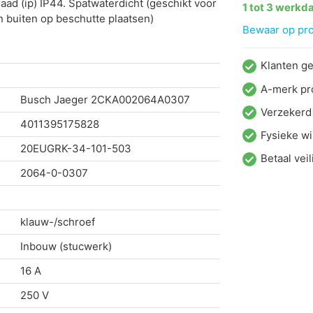
ad (ip) IP44. Spatwaterdicht (geschikt voor
1 tot 3 werkd
n buiten op beschutte plaatsen)
Bewaar op proj
Klanten g
A-merk pr
Busch Jaeger
2CKA002064A0307
Verzekerd
4011395175828
Fysieke wi
20EUGRK-34-101-503
Betaal veil
2064-0-0307
klauw-/schroef
Inbouw (stucwerk)
16 A
250 V