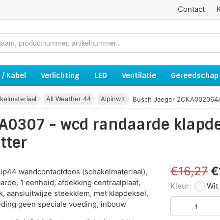
Contact
 / Kabel
Verlichting
LED
Ventilatie
Gereedschap
kelmateriaal
All Weather 44
Alpinwit
Busch Jaeger 2CKA002064A
0307 - wcd randaarde klapde
tter
€16,27
€
ip44 wandcontactdoos (schakelmateriaal),
aarde, 1 eenheid, afdekking centraalplaat,
Kleur:
Wit
, aansluitwijze steekklem, met klapdeksel,
eding geen speciale voeding, inbouw