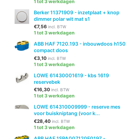
1 tot 3 werkdagen
Berker 11371909 - inzetplaat + knop
dimmer polar wit mat s1
€7,56
incl. BTW
1 tot 3 werkdagen
ABB HAF 7120.193 - inbouwdoos h150
compact doos
€3,10
incl. BTW
1 tot 3 werkdagen
LOWE 61430001619 - kbs 1619
reservebek
€16,30
incl. BTW
1 tot 3 werkdagen
LOWE 614310009999 - reserve mes
voor buiskniptang (voor k...
€28,40
incl. BTW
1 tot 3 werkdagen
ABB HAF 1SPA007120F0197 -