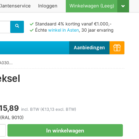
Klantenservice
Inloggen
Winkelwagen (Leeg)
Standaard 4% korting vanaf €1.000,-
Échte
winkel in Asten
, 30 jaar ervaring
Aanbiedingen
030...
ksel
15,89
incl. BTW
(€13,13 excl. BTW)
(RAL 9010)
In winkelwagen