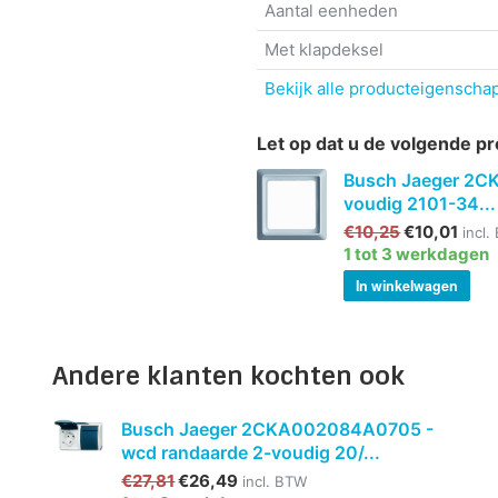
Aantal eenheden
Met klapdeksel
Bekijk alle producteigenscha
Let op dat u de volgende pr
Busch Jaeger 2C
voudig 2101-34...
€10,25
€10,01
incl
1 tot 3 werkdagen
In winkelwagen
Andere klanten kochten ook
Busch Jaeger 2CKA002084A0705 -
wcd randaarde 2-voudig 20/...
€27,81
€26,49
incl. BTW