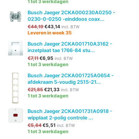
1 tot 3 werkdagen
Busch Jaeger 2CKA000230A0250 -
0230-0-0250 -einddoos coax...
€44,19
€43,14
incl. BTW
Leveren in week 35
Busch Jaeger 2CKA001710A3162 -
inzetplaat tae 1766-84 stu...
€7,11
€6,95
incl. BTW
1 tot 3 werkdagen
Busch Jaeger 2CKA001725A0654 -
afdekraam 5-voudig 2515-21...
€21,85
€21,33
incl. BTW
1 tot 3 werkdagen
Busch Jaeger 2CKA001731A0918 -
wipplaat 2-polig controle ...
€5,64
€5,51
incl. BTW
1 tot 3 werkdagen