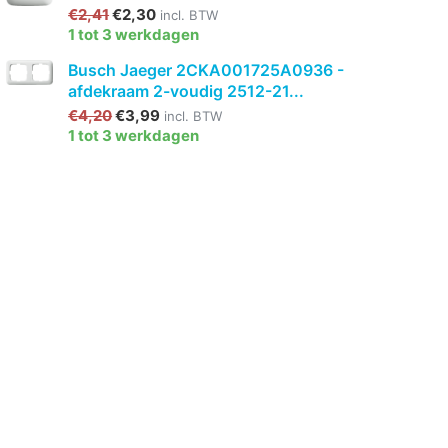
€2,41
€2,30
incl. BTW
1 tot 3 werkdagen
Busch Jaeger 2CKA001725A0936 -
afdekraam 2-voudig 2512-21...
€4,20
€3,99
incl. BTW
1 tot 3 werkdagen