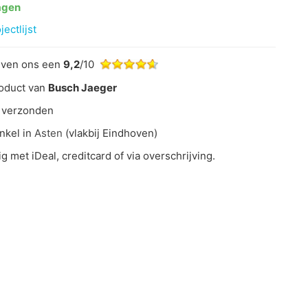
agen
ectlijst
even ons een
9,2
/10
oduct van
Busch Jaeger
 verzonden
nkel in
Asten
(vlakbij Eindhoven)
ig met iDeal, creditcard of via overschrijving.