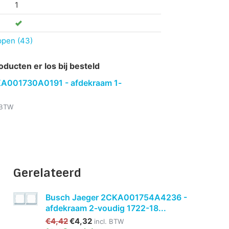
1
ppen (43)
oducten er los bij besteld
KA001730A0191 - afdekraam 1-
. BTW
Gerelateerd
Busch Jaeger 2CKA001754A4236 -
afdekraam 2-voudig 1722-18...
€4,42
€4,32
incl. BTW