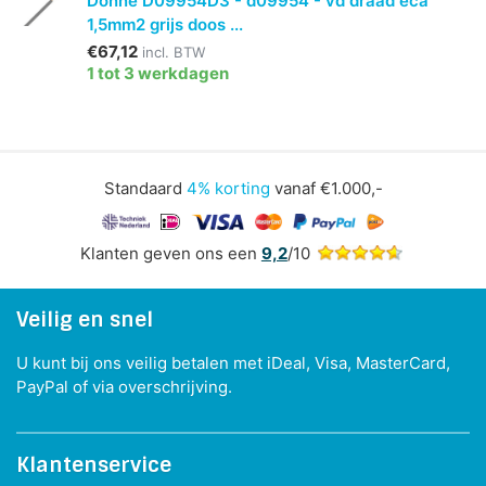
Donné D09954D3 - d09954 - vd draad eca
1,5mm2 grijs doos ...
€67,12
incl. BTW
1 tot 3 werkdagen
Standaard
4% korting
vanaf €1.000,-
Klanten geven ons een
9,2
/10
Veilig en snel
U kunt bij ons veilig betalen met iDeal, Visa, MasterCard,
PayPal of via overschrijving.
Klantenservice