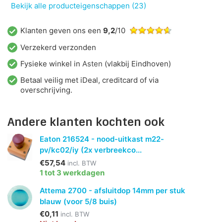
Bekijk alle producteigenschappen (23)
Klanten geven ons een
9,2
/10
Verzekerd verzonden
Fysieke winkel in
Asten
(vlakbij Eindhoven)
Betaal veilig met iDeal, creditcard of via
overschrijving.
Andere klanten kochten ook
Eaton 216524 - nood-uitkast m22-
pv/kc02/iy (2x verbreekco...
€57,54
incl. BTW
1 tot 3 werkdagen
Attema 2700 - afsluitdop 14mm per stuk
blauw (voor 5/8 buis)
€0,11
incl. BTW