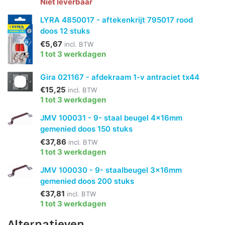
Niet leverbaar
LYRA 4850017 - aftekenkrijt 795017 rood
doos 12 stuks
€5,67
incl. BTW
1 tot 3 werkdagen
Gira 021167 - afdekraam 1-v antraciet tx44
€15,25
incl. BTW
1 tot 3 werkdagen
JMV 100031 - 9- staal beugel 4x16mm
gemenied doos 150 stuks
€37,86
incl. BTW
1 tot 3 werkdagen
JMV 100030 - 9- staalbeugel 3x16mm
gemenied doos 200 stuks
€37,81
incl. BTW
1 tot 3 werkdagen
Alternatieven