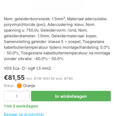
Nom. geleiderdoorsnede: 1.5mm², Materiaal aderisolatie:
polyvinylchloride (pvc), Adercodering: kleur, Nom.
spanning u: 750.0v, Geleidervorm: rond, Nom.
geleiderdiameter: 1.5mm, Geleidermateriaal: koper,
Samenstelling geleider: klasse 5 = soepel, Toegestane
kabelbuitentemperatuur tijdens montage/handeling: 5.0°c
- 50.0°c, Toegestane kabelbuitentemperatuur na montage
zonder vibratie: -40.0°c - 50.0°c
VDS Eca -D- og# 1,5 mm2
€81,55
incl. BTW
(€67,40 excl. BTW)
Kleur:
Oranje
In winkelwagen
1 tot 3 werkdagen
Bewaar op projectlijst