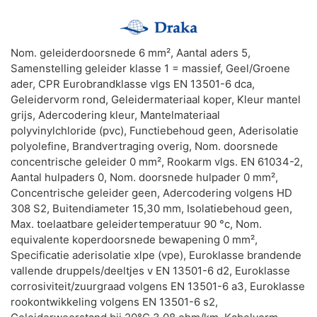
Nom. geleiderdoorsnede 6 mm², Aantal aders 5,
Samenstelling geleider klasse 1 = massief, Geel/Groene
ader, CPR Eurobrandklasse vlgs EN 13501-6 dca,
Geleidervorm rond, Geleidermateriaal koper, Kleur mantel
grijs, Adercodering kleur, Mantelmateriaal
polyvinylchloride (pvc), Functiebehoud geen, Aderisolatie
polyolefine, Brandvertraging overig, Nom. doorsnede
concentrische geleider 0 mm², Rookarm vlgs. EN 61034-2,
Aantal hulpaders 0, Nom. doorsnede hulpader 0 mm²,
Concentrische geleider geen, Adercodering volgens HD
308 S2, Buitendiameter 15,30 mm, Isolatiebehoud geen,
Max. toelaatbare geleidertemperatuur 90 °c, Nom.
equivalente koperdoorsnede bewapening 0 mm²,
Specificatie aderisolatie xlpe (vpe), Euroklasse brandende
vallende druppels/deeltjes v EN 13501-6 d2, Euroklasse
corrosiviteit/zuurgraad volgens EN 13501-6 a3, Euroklasse
rookontwikkeling volgens EN 13501-6 s2,