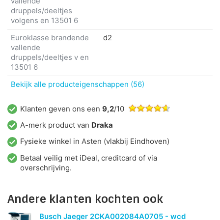
vallende
druppels/deeltjes
volgens en 13501 6
Euroklasse brandende
d2
vallende
druppels/deeltjes v en
13501 6
Bekijk alle producteigenschappen (56)
Klanten geven ons een
9,2
/10
A-merk product van
Draka
Fysieke winkel in
Asten
(vlakbij Eindhoven)
Betaal veilig met iDeal, creditcard of via
overschrijving.
Andere klanten kochten ook
Busch Jaeger 2CKA002084A0705 - wcd