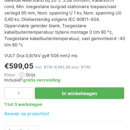
Geleiderweerstand bij 20°C 3,08 ohm/km, Kabelvorm
rond, Min. toegestane buigrad stationaire toepass/vast
verlegd 95 mm, Nom. spanning U 1 kv, Nom. spanning U0
0,60 kv, Oliebestendig volgens IEC 60811-404,
Oppervlakte geleider blank, Toegestane
kabelbuitentemperatuur tijdens montage 0 t/m 80 °c,
Toegestane kabelbuitentemperatuur, vast gemonteerd -40
t/m 80 °c
VULT Dca 0,6/1kV gy# 5G6 mm2 ms
€599,05
incl. BTW
(€495,08 excl. BTW)
Kleur:
Grijs
Inclusief
gratis verzending
In winkelwagen
1 tot 3 werkdagen
Bewaar op projectlijst