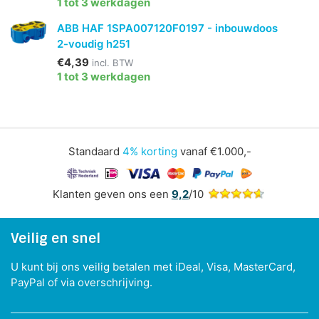
1 tot 3 werkdagen
ABB HAF 1SPA007120F0197 - inbouwdoos
2-voudig h251
€4,39
incl. BTW
1 tot 3 werkdagen
Standaard
4% korting
vanaf €1.000,-
Klanten geven ons een
9,2
/10
Veilig en snel
U kunt bij ons veilig betalen met iDeal, Visa, MasterCard,
PayPal of via overschrijving.