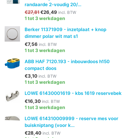
randaarde 2-voudig 20/...
€27,81
€26,49
incl. BTW
1 tot 3 werkdagen
Berker 11371909 - inzetplaat + knop
dimmer polar wit mat s1
€7,56
incl. BTW
1 tot 3 werkdagen
ABB HAF 7120.193 - inbouwdoos h150
compact doos
€3,10
incl. BTW
1 tot 3 werkdagen
LOWE 61430001619 - kbs 1619 reservebek
€16,30
incl. BTW
1 tot 3 werkdagen
LOWE 614310009999 - reserve mes voor
buiskniptang (voor k...
€28,40
incl. BTW