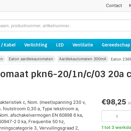
Contact
 / Kabel
Verlichting
LED
Ventilatie
Gereedschap
en
Eaton aardlekautomaten
Aardlekautomaten 300mA
Eaton 2366
tomaat pkn6-20/1n/c/03 20a c
€98,25
akteristiek c, Nom. (meet)spanning 230 v,
i
 foutstroom 0,30 a, Type lekstroom a,
Nom. afschakelvermogen EN 60898 6 ka,
0947-2 0 ka, Frequentie 50 hz,
1 tot 3 werkd
ingscategorie 3, Vervuilingsgraad 2,