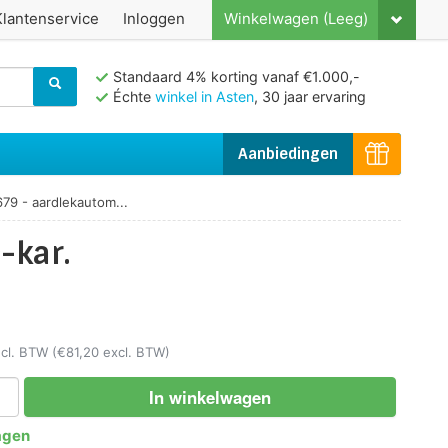
Klantenservice
Inloggen
Winkelwagen (Leeg)
Standaard 4% korting vanaf €1.000,-
Échte
winkel in Asten
, 30 jaar ervaring
Aanbiedingen
79 - aardlekautom...
-kar.
ncl. BTW
(€81,20 excl. BTW)
In winkelwagen
agen