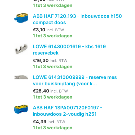
1 tot 3 werkdagen
ABB HAF 7120.193 - inbouwdoos h150
compact doos
€3,10
incl. BTW
1 tot 3 werkdagen
LOWE 61430001619 - kbs 1619
reservebek
€16,30
incl. BTW
1 tot 3 werkdagen
LOWE 614310009999 - reserve mes
voor buiskniptang (voor k...
€28,40
incl. BTW
1 tot 3 werkdagen
ABB HAF 1SPA007120F0197 -
inbouwdoos 2-voudig h251
€4,39
incl. BTW
1 tot 3 werkdagen