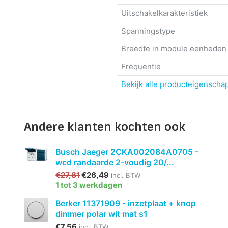
Uitschakelkarakteristiek
Spanningstype
Breedte in module eenheden
Frequentie
Bekijk alle producteigenscha
Andere klanten kochten ook
Busch Jaeger 2CKA002084A0705 -
wcd randaarde 2-voudig 20/...
€27,81
€26,49
incl. BTW
1 tot 3 werkdagen
Berker 11371909 - inzetplaat + knop
dimmer polar wit mat s1
€7,56
incl. BTW