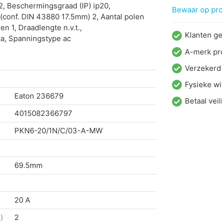
, Beschermingsgraad (IP) ip20,
Bewaar op proj
conf. DIN 43880 17.5mm) 2, Aantal polen
en 1, Draadlengte n.v.t.,
Klanten g
ka, Spanningstype ac
A-merk pr
Verzekerd
Fysieke wi
Eaton
236679
Betaal veil
4015082366797
PKN6-20/1N/C/03-A-MW
69.5mm
20 A
)
2