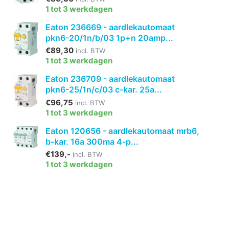
1 tot 3 werkdagen
Eaton 236669 - aardlekautomaat
pkn6-20/1n/b/03 1p+n 20amp...
€89,30
incl. BTW
1 tot 3 werkdagen
Eaton 236709 - aardlekautomaat
pkn6-25/1n/c/03 c-kar. 25a...
€96,75
incl. BTW
1 tot 3 werkdagen
Eaton 120656 - aardlekautomaat mrb6,
b-kar. 16a 300ma 4-p...
€139,-
incl. BTW
1 tot 3 werkdagen