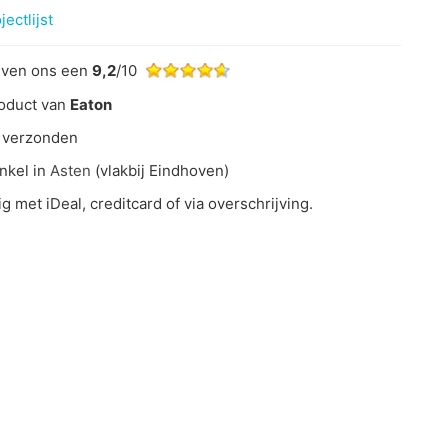
ectlijst
even ons een
9,2
/10
oduct van
Eaton
 verzonden
nkel in
Asten
(vlakbij Eindhoven)
ig met iDeal, creditcard of via overschrijving.