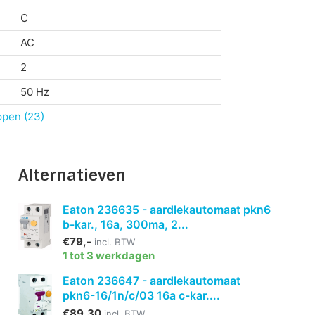
C
AC
2
50 Hz
ppen (23)
Alternatieven
Eaton 236635 - aardlekautomaat pkn6
b-kar., 16a, 300ma, 2...
€79,-
incl. BTW
1 tot 3 werkdagen
Eaton 236647 - aardlekautomaat
pkn6-16/1n/c/03 16a c-kar....
€89,30
incl. BTW