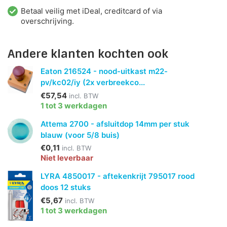
Betaal veilig met iDeal, creditcard of via
overschrijving.
Andere klanten kochten ook
Eaton 216524 - nood-uitkast m22-
pv/kc02/iy (2x verbreekco...
€57,54
incl. BTW
1 tot 3 werkdagen
Attema 2700 - afsluitdop 14mm per stuk
blauw (voor 5/8 buis)
€0,11
incl. BTW
Niet leverbaar
LYRA 4850017 - aftekenkrijt 795017 rood
doos 12 stuks
€5,67
incl. BTW
1 tot 3 werkdagen