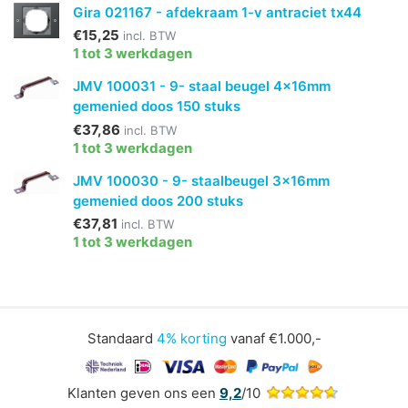
Gira 021167 - afdekraam 1-v antraciet tx44
€15,25
incl. BTW
1 tot 3 werkdagen
JMV 100031 - 9- staal beugel 4x16mm
gemenied doos 150 stuks
€37,86
incl. BTW
1 tot 3 werkdagen
JMV 100030 - 9- staalbeugel 3x16mm
gemenied doos 200 stuks
€37,81
incl. BTW
1 tot 3 werkdagen
Standaard
4% korting
vanaf €1.000,-
Klanten geven ons een
9,2
/10