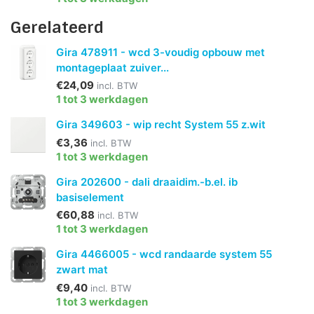
Gerelateerd
Gira 478911 - wcd 3-voudig opbouw met
montageplaat zuiver...
€24,09
incl. BTW
1 tot 3 werkdagen
Gira 349603 - wip recht System 55 z.wit
€3,36
incl. BTW
1 tot 3 werkdagen
Gira 202600 - dali draaidim.-b.el. ib
basiselement
€60,88
incl. BTW
1 tot 3 werkdagen
Gira 4466005 - wcd randaarde system 55
zwart mat
€9,40
incl. BTW
1 tot 3 werkdagen