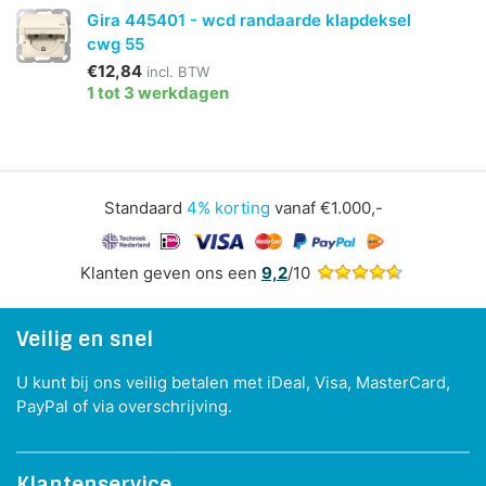
Gira 445401 - wcd randaarde klapdeksel
cwg 55
€12,84
incl. BTW
1 tot 3 werkdagen
Standaard
4% korting
vanaf €1.000,-
Klanten geven ons een
9,2
/10
Veilig en snel
U kunt bij ons veilig betalen met iDeal, Visa, MasterCard,
PayPal of via overschrijving.
Klantenservice