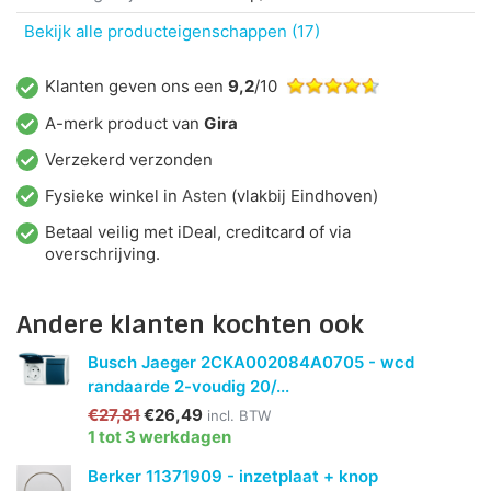
Bekijk alle producteigenschappen (17)
Klanten geven ons een
9,2
/10
A-merk product van
Gira
Verzekerd verzonden
Fysieke winkel in
Asten
(vlakbij Eindhoven)
Betaal veilig met iDeal, creditcard of via
overschrijving.
Andere klanten kochten ook
Busch Jaeger 2CKA002084A0705 - wcd
randaarde 2-voudig 20/...
€27,81
€26,49
incl. BTW
1 tot 3 werkdagen
Berker 11371909 - inzetplaat + knop