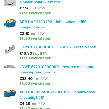
dimmer polar wit mat s1
€7,56
incl. BTW
1 tot 3 werkdagen
ABB HAF 7120.193 - inbouwdoos h150
compact doos
€3,10
incl. BTW
1 tot 3 werkdagen
LOWE 61430001619 - kbs 1619 reservebek
€16,30
incl. BTW
1 tot 3 werkdagen
LOWE 614310009999 - reserve mes voor
buiskniptang (voor k...
€28,40
incl. BTW
1 tot 3 werkdagen
ABB HAF 1SPA007120F0197 - inbouwdoos
2-voudig h251
€4,39
incl. BTW
1 tot 3 werkdagen