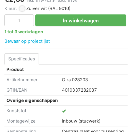
incl. BTW
(€2,14 excl. BTW)
Kleur:
Zuiver wit
(RAL 9010)
In winkelwagen
1 tot 3 werkdagen
Bewaar op projectlijst
Specificaties
Product
Artikelnummer
Gira
028203
GTIN/EAN
4010337282037
Overige eigenschappen
Kunststof
Montagewijze
Inbouw (stucwerk)
Samenstelling
Centraalplaat voor tussenring