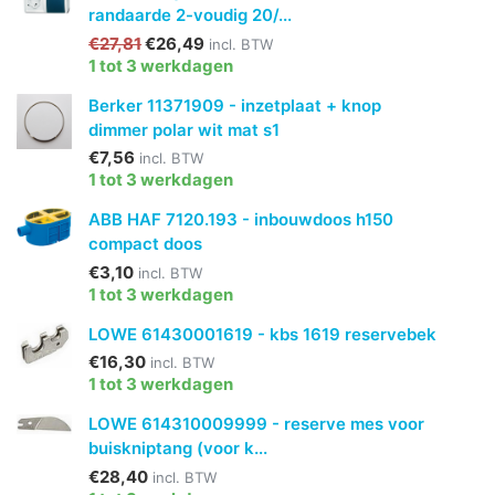
randaarde 2-voudig 20/...
€27,81
€26,49
incl. BTW
1 tot 3 werkdagen
Berker 11371909 - inzetplaat + knop
dimmer polar wit mat s1
€7,56
incl. BTW
1 tot 3 werkdagen
ABB HAF 7120.193 - inbouwdoos h150
compact doos
€3,10
incl. BTW
1 tot 3 werkdagen
LOWE 61430001619 - kbs 1619 reservebek
€16,30
incl. BTW
1 tot 3 werkdagen
LOWE 614310009999 - reserve mes voor
buiskniptang (voor k...
€28,40
incl. BTW