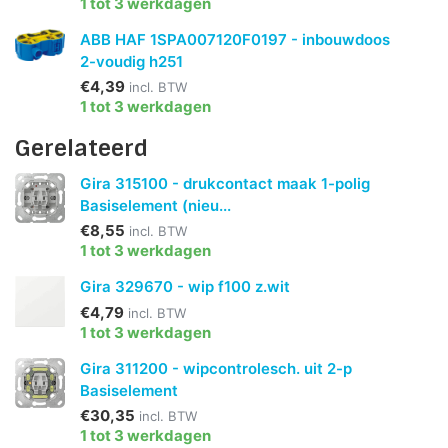
1 tot 3 werkdagen
ABB HAF 1SPA007120F0197 - inbouwdoos
2-voudig h251
€4,39
incl. BTW
1 tot 3 werkdagen
Gerelateerd
Gira 315100 - drukcontact maak 1-polig
Basiselement (nieu...
€8,55
incl. BTW
1 tot 3 werkdagen
Gira 329670 - wip f100 z.wit
€4,79
incl. BTW
1 tot 3 werkdagen
Gira 311200 - wipcontrolesch. uit 2-p
Basiselement
€30,35
incl. BTW
1 tot 3 werkdagen