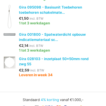
Gira 095098 - Basisunit Toebehoren
toebehoren schakelmate...
€1,50
incl. BTW
1 tot 3 werkdagen
Gira 001800 - Spatwaterdicht opbouw
indicatiemateriaal sc...
€2,14
incl. BTW
1 tot 3 werkdagen
Gira 028103 - inzetplaat 50x50mm rond
zwg 55
€2,59
incl. BTW
Leveren in week 34
Standaard
4% korting
vanaf €1.000,-