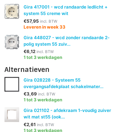
Gira 417001 - wcd randaarde ledlicht +
system 55 creme wit
€57,95
incl. BTW
Leveren in week 33
Gira 448027 - wcd zonder randaarde 2-
polig system 55 zuiv...
€6,12
incl. BTW
1 tot 3 werkdagen
Alternatieven
Gira 028228 - Systeem 55
overgangsafdekplaat schakelmater...
€3,69
incl. BTW
1 tot 3 werkdagen
Gira 021102 - afdekraam 1-voudig zuiver
wit mat st55 (ook...
€2,61
incl. BTW
1 tot 3 werkdagen