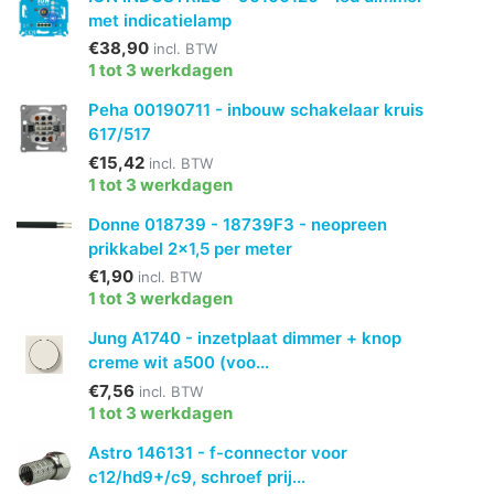
met indicatielamp
€38,90
incl. BTW
1 tot 3 werkdagen
Peha 00190711 - inbouw schakelaar kruis
617/517
€15,42
incl. BTW
1 tot 3 werkdagen
Donne 018739 - 18739F3 - neopreen
prikkabel 2x1,5 per meter
€1,90
incl. BTW
1 tot 3 werkdagen
Jung A1740 - inzetplaat dimmer + knop
creme wit a500 (voo...
€7,56
incl. BTW
1 tot 3 werkdagen
Astro 146131 - f-connector voor
c12/hd9+/c9, schroef prij...