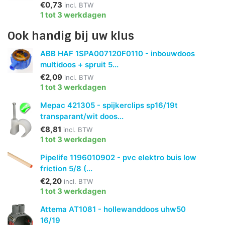
€0,73
incl. BTW
1 tot 3 werkdagen
Ook handig bij uw klus
ABB HAF 1SPA007120F0110 - inbouwdoos
multidoos + spruit 5...
€2,09
incl. BTW
1 tot 3 werkdagen
Mepac 421305 - spijkerclips sp16/19t
transparant/wit doos...
€8,81
incl. BTW
1 tot 3 werkdagen
Pipelife 1196010902 - pvc elektro buis low
friction 5/8 (...
€2,20
incl. BTW
1 tot 3 werkdagen
Attema AT1081 - hollewanddoos uhw50
16/19