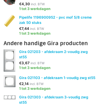
€4,30
incl. BTW
1 tot 3 werkdagen
Pipelife 1196900952 - pvc mof 5/8 creme
zak 50 stuks
€7,44
incl. BTW
1 tot 3 werkdagen
Andere handige Gira producten
Gira 021203 - afdekraam 2-voudig zwg
st55
€3,67
incl. BTW
1 tot 3 werkdagen
Gira 021103 - afdekraam 1-voudig zwg st55
€2,14
incl. BTW
1 tot 3 werkdagen
Gira 021303 - afdekraam 3-voudig zwg
st55