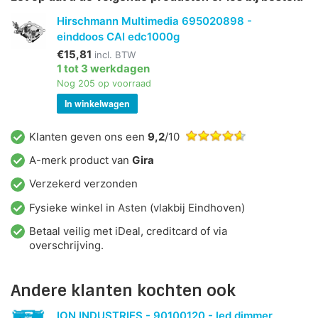
Hirschmann Multimedia 695020898 -
einddoos CAI edc1000g
€15,81
incl. BTW
1 tot 3 werkdagen
Nog 205 op voorraad
In winkelwagen
Klanten geven ons een
9,2
/10
A-merk product van
Gira
Verzekerd verzonden
Fysieke winkel in
Asten
(vlakbij Eindhoven)
Betaal veilig met iDeal, creditcard of via
overschrijving.
Andere klanten kochten ook
ION INDUSTRIES - 90100120 - led dimmer