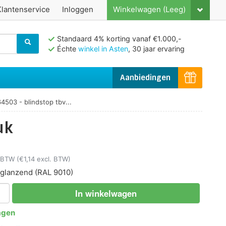
Klantenservice
Inloggen
Winkelwagen (Leeg)
Standaard 4% korting vanaf €1.000,-
Échte
winkel in Asten
, 30 jaar ervaring
Aanbiedingen
64503 - blindstop tbv...
uk
. BTW
(€1,14 excl. BTW)
 glanzend
(RAL 9010)
In winkelwagen
agen