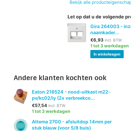
Bekijk alle producteigenscha
Let op dat u de volgende pr
Gira 264003 - inz
naamkader...
€6,93
incl. BTW
1 tot 3 werkdagen
In winkelwagen
Andere klanten kochten ook
Eaton 216524 - nood-uitkast m22-
pv/kc02/iy (2x verbreekco...
€57,54
incl. BTW
1 tot 3 werkdagen
Attema 2700 - afsluitdop 14mm per
stuk blauw (voor 5/8 buis)