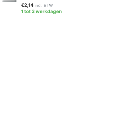
€2,14
incl. BTW
1 tot 3 werkdagen