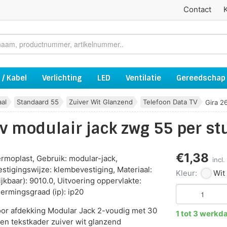
Contact
 / Kabel
Verlichting
LED
Ventilatie
Gereedschap
aal
Standaard 55
Zuiver Wit Glanzend
Telefoon Data TV
Gira 2
v modulair jack zwg 55 per st
€1,38
hermoplast, Gebruik: modular-jack,
incl
stigingswijze: klembevestiging, Materiaal:
Kleur:
Wit
jkbaar): 9010.0, Uitvoering oppervlakte:
ermingsgraad (ip): ip20
oor afdekking Modular Jack 2-voudig met 30
1 tot 3 werkd
en tekstkader zuiver wit glanzend