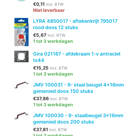
€0,11
incl. BTW
Niet leverbaar
LYRA 4850017 - aftekenkrijt 795017
rood doos 12 stuks
€5,67
incl. BTW
1 tot 3 werkdagen
Gira 021167 - afdekraam 1-v antraciet
tx44
€15,25
incl. BTW
1 tot 3 werkdagen
JMV 100031 - 9- staal beugel 4x16mm
gemenied doos 150 stuks
€37,86
incl. BTW
1 tot 3 werkdagen
JMV 100030 - 9- staalbeugel 3x16mm
gemenied doos 200 stuks
€37,81
incl. BTW
1 tot 3 werkdagen