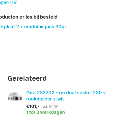
ppen (19)
oducten er los bij besteld
etplaat 2 x modulair jack 30gr
Gerelateerd
Gira 233702 - rm dual sokkel 230 v
rookmelder z.wit
€101,-
incl. BTW
1 tot 3 werkdagen