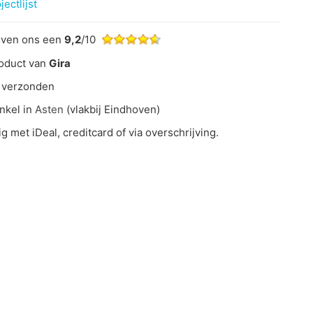
ectlijst
even ons een
9,2
/10
oduct van
Gira
 verzonden
nkel in
Asten
(vlakbij Eindhoven)
ig met iDeal, creditcard of via overschrijving.