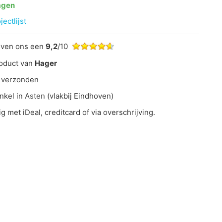
agen
ectlijst
even ons een
9,2
/10
oduct van
Hager
 verzonden
nkel in
Asten
(vlakbij Eindhoven)
ig met iDeal, creditcard of via overschrijving.