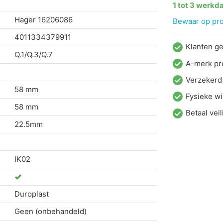
1 tot 3 werkd
Hager
16206086
Bewaar op proj
4011334379911
Klanten g
Q.1/Q.3/Q.7
A-merk pr
Verzekerd
58 mm
Fysieke wi
58 mm
Betaal veil
22.5mm
IK02
Duroplast
Geen (onbehandeld)