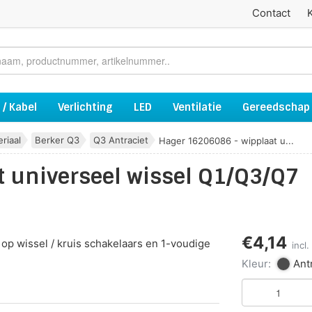
Contact
 / Kabel
Verlichting
LED
Ventilatie
Gereedschap
riaal
Berker Q3
Q3 Antraciet
Hager 16206086 - wipplaat u...
 universeel wissel Q1/Q3/Q7
€4,14
 op wissel / kruis schakelaars en 1-voudige
incl
Kleur:
Ant