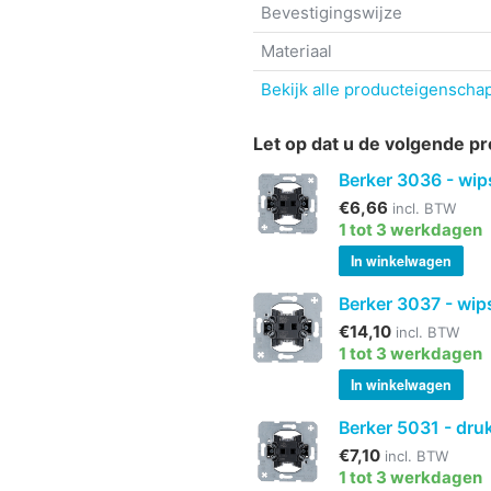
Bevestigingswijze
Materiaal
Bekijk alle producteigenscha
Let op dat u de volgende pr
Berker 3036 - wip
€6,66
incl. BTW
1 tot 3 werkdagen
In winkelwagen
Berker 3037 - wip
€14,10
incl. BTW
1 tot 3 werkdagen
In winkelwagen
Berker 5031 - dru
€7,10
incl. BTW
1 tot 3 werkdagen