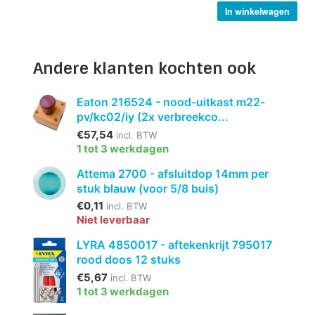
In winkelwagen
Andere klanten kochten ook
Eaton 216524 - nood-uitkast m22-
pv/kc02/iy (2x verbreekco...
€57,54
incl. BTW
1 tot 3 werkdagen
Attema 2700 - afsluitdop 14mm per
stuk blauw (voor 5/8 buis)
€0,11
incl. BTW
Niet leverbaar
LYRA 4850017 - aftekenkrijt 795017
rood doos 12 stuks
€5,67
incl. BTW
1 tot 3 werkdagen