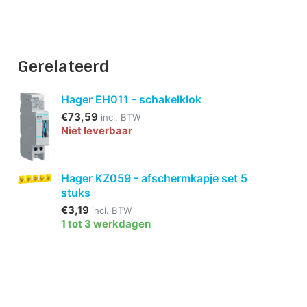
Gerelateerd
Hager EH011 - schakelklok
€73,59
incl. BTW
Niet leverbaar
Hager KZ059 - afschermkapje set 5
stuks
€3,19
incl. BTW
1 tot 3 werkdagen