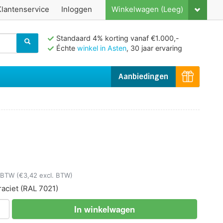
Klantenservice
Inloggen
Winkelwagen (Leeg)
Standaard 4% korting vanaf €1.000,-
Échte
winkel in Asten
, 30 jaar ervaring
Aanbiedingen
. BTW
(€3,42 excl. BTW)
raciet
(RAL 7021)
In winkelwagen