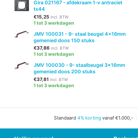
Gira 021167 - afdekraam 1-v antraciet
tx44
€15,25
incl. BTW
1 tot 3 werkdagen
JMV 100031 - 9- staal beugel 4x16mm
gemenied doos 150 stuks
€37,86
incl. BTW
1 tot 3 werkdagen
JMV 100030 - 9- staalbeugel 3x16mm
gemenied doos 200 stuks
€37,81
incl. BTW
1 tot 3 werkdagen
Standaard
4% korting
vanaf €1.000,-