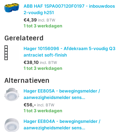
ABB HAF 1SPA007120F0197 - inbouwdoos
2-voudig h251
€4,39
incl. BTW
1 tot 3 werkdagen
Gerelateerd
Hager 10156096 - Afdekraam 5-voudig Q3
antraciet soft-finish
€38,10
incl. BTW
1 tot 3 werkdagen
Alternatieven
Hager EE805A - bewegingsmelder /
aanwezigheidsmelder sens...
€56,-
incl. BTW
1 tot 3 werkdagen
Hager EE804A - bewegingsmelder /
aanwezigheidsmelder sens...