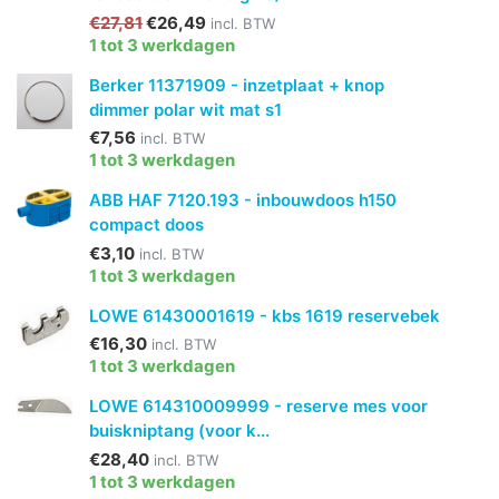
€27,81
€26,49
incl. BTW
1 tot 3 werkdagen
Berker 11371909 - inzetplaat + knop
dimmer polar wit mat s1
€7,56
incl. BTW
1 tot 3 werkdagen
ABB HAF 7120.193 - inbouwdoos h150
compact doos
€3,10
incl. BTW
1 tot 3 werkdagen
LOWE 61430001619 - kbs 1619 reservebek
€16,30
incl. BTW
1 tot 3 werkdagen
LOWE 614310009999 - reserve mes voor
buiskniptang (voor k...
€28,40
incl. BTW
1 tot 3 werkdagen