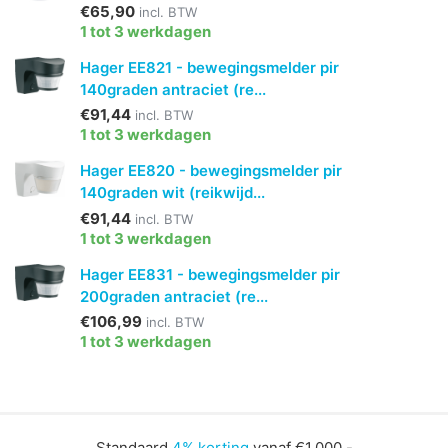
€65,90
incl. BTW
1 tot 3 werkdagen
Hager EE821 - bewegingsmelder pir
140graden antraciet (re...
€91,44
incl. BTW
1 tot 3 werkdagen
Hager EE820 - bewegingsmelder pir
140graden wit (reikwijd...
€91,44
incl. BTW
1 tot 3 werkdagen
Hager EE831 - bewegingsmelder pir
200graden antraciet (re...
€106,99
incl. BTW
1 tot 3 werkdagen
Standaard
4% korting
vanaf €1.000,-