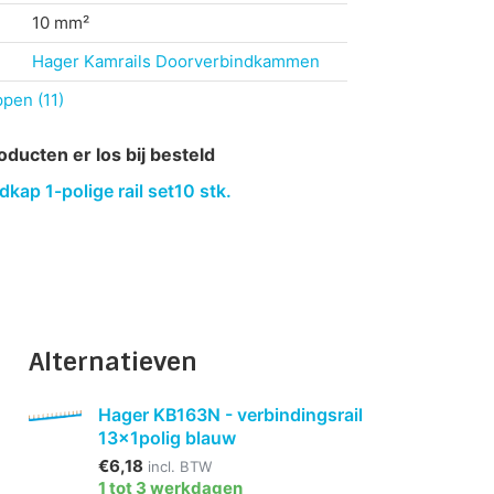
10 mm²
Hager Kamrails
Doorverbindkammen
pen (11)
oducten er los bij besteld
kap 1-polige rail set10 stk.
Alternatieven
Hager KB163N - verbindingsrail
13x1polig blauw
€6,18
incl. BTW
1 tot 3 werkdagen