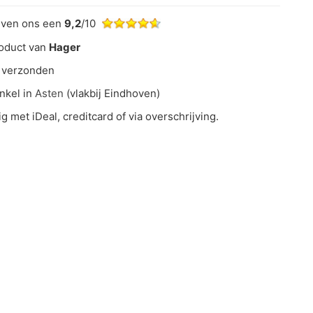
even ons een
9,2
/10
oduct van
Hager
 verzonden
nkel in
Asten
(vlakbij Eindhoven)
ig met iDeal, creditcard of via overschrijving.