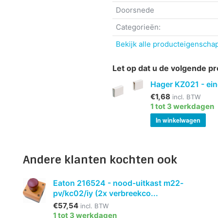
Doorsnede
Categorieën:
Bekijk alle producteigenschap
Let op dat u de volgende pr
Hager KZ021 - eind
€1,68
incl. BTW
1 tot 3 werkdagen
In winkelwagen
Andere klanten kochten ook
Eaton 216524 - nood-uitkast m22-
pv/kc02/iy (2x verbreekco...
€57,54
incl. BTW
1 tot 3 werkdagen