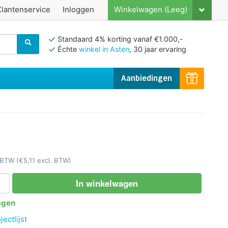
Klantenservice
Inloggen
Winkelwagen (Leeg)
Standaard 4% korting vanaf €1.000,-
Échte
winkel in Asten
, 30 jaar ervaring
Aanbiedingen
. BTW
(€5,11 excl. BTW)
In winkelwagen
agen
ectlijst