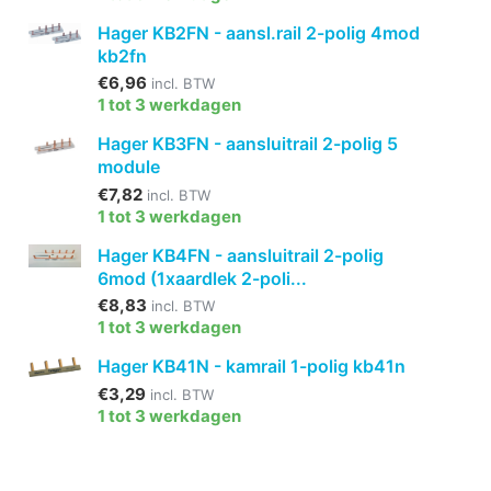
Hager KB2FN - aansl.rail 2-polig 4mod
kb2fn
€6,96
incl. BTW
1 tot 3 werkdagen
Hager KB3FN - aansluitrail 2-polig 5
module
€7,82
incl. BTW
1 tot 3 werkdagen
Hager KB4FN - aansluitrail 2-polig
6mod (1xaardlek 2-poli...
€8,83
incl. BTW
1 tot 3 werkdagen
Hager KB41N - kamrail 1-polig kb41n
€3,29
incl. BTW
1 tot 3 werkdagen