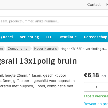
Contact
 / Kabel
Verlichting
LED
Ventilatie
Gereedschap
en
Componenten
Hager Kamrails
Hager KB163P - verbindingsr...
srail 13x1polig bruin
€6,18
il, lengte 25mm, 1 fasen, geschikt voor
incl
at 3mm, geïsoleerd, geschikt voor apparaten
araten met hulpsch, 1 pool, combinatie met
1 tot 3 werkd
Bewaar op proj