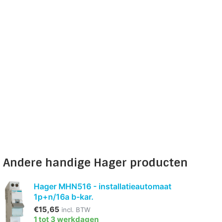
Andere handige Hager producten
Hager MHN516 - installatieautomaat
1p+n/16a b-kar.
€15,65
incl. BTW
1 tot 3 werkdagen