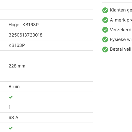
Klanten g
A-merk pr
Hager
KB163P
Verzekerd
3250613720018
Fysieke wi
KB163P
Betaal veil
228 mm
Bruin
1
63 A