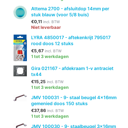
Attema 2700 - afsluitdop 14mm per
stuk blauw (voor 5/8 buis)
€0,11
incl. BTW
Niet leverbaar
LYRA 4850017 - aftekenkrijt 795017
rood doos 12 stuks
€5,67
incl. BTW
1 tot 3 werkdagen
Gira 021167 - afdekraam 1-v antraciet
tx44
€15,25
incl. BTW
1 tot 3 werkdagen
JMV 100031 - 9- staal beugel 4x16mm
gemenied doos 150 stuks
€37,86
incl. BTW
1 tot 3 werkdagen
JMV 100030 - 9- staalbeugel 3x16mm