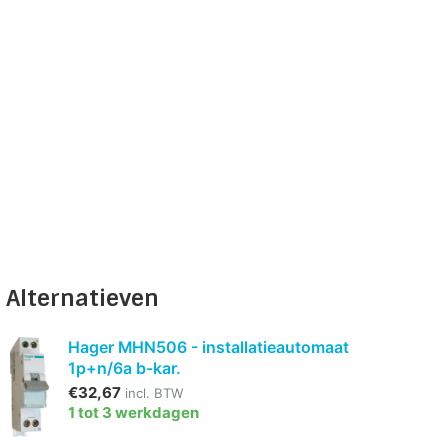
Alternatieven
Hager MHN506 - installatieautomaat
1p+n/6a b-kar.
€32,67
incl. BTW
1 tot 3 werkdagen