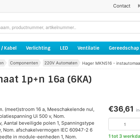
Contact
 / Kabel
Verlichting
LED
Ventilatie
Gereedschap
en
Componenten
220V Automaten
Hager MKN516 - instautomaat
aat 1p+n 16a (6KA)
€36,61
om. (meet)stroom 16 a, Meeschakelende nul,
i
solatiespanning Ui 500 v, Nom.
, Aantal beveiligde polen 1, Spanningstype
v, Nom. afschakelvermogen IEC 60947-2 6
1 tot 3 werkd
eedte in module-eenheden 1, Nom.