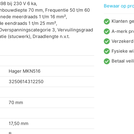
8 bij 230 V 6 ka,
Bewaar op proj
Inbouwdiepte 70 mm, Frequentie 50 t/m 60
snede meerdraads 1 t/m 16 mm²,
Klanten g
de eendraads 1 t/m 25 mm²,
Overspanningscategorie 3, Vervuilingsgraad
A-merk pr
tie (stucwerk), Draadlengte n.v.t.
Verzekerd
Fysieke wi
Betaal veil
Hager
MKN516
3250614312250
70 mm
17,50 mm
B