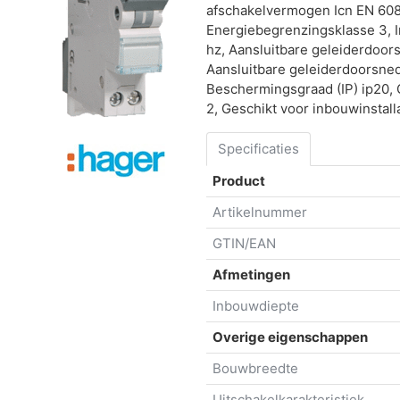
afschakelvermogen Icn EN 6089
Energiebegrenzingsklasse 3, 
hz, Aansluitbare geleiderdoor
Aansluitbare geleiderdoorsne
Beschermingsgraad (IP) ip20, 
2, Geschikt voor inbouwinstalla
Specificaties
Product
Artikelnummer
GTIN/EAN
Afmetingen
Inbouwdiepte
Overige eigenschappen
Bouwbreedte
Uitschakelkarakteristiek