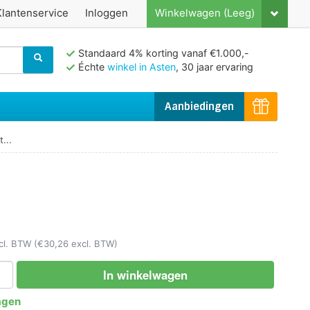
Klantenservice
Inloggen
Winkelwagen (Leeg)
Standaard 4% korting vanaf €1.000,-
Échte
winkel in Asten
, 30 jaar ervaring
Aanbiedingen
...
ncl. BTW
(€30,26 excl. BTW)
In winkelwagen
agen