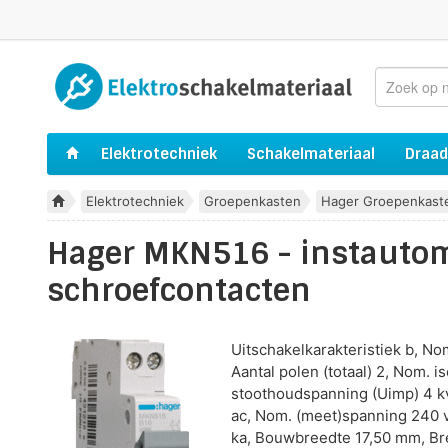
Elektrotechniek
Schakelmateriaal
Draad
Elektrotechniek
Groepenkasten
Hager Groepenkast
Hager MKN516 - instautom
schroefcontacten
Uitschakelkarakteristiek b, N
Aantal polen (totaal) 2, Nom. i
stoothoudspanning (Uimp) 4 kv
ac, Nom. (meet)spanning 240 
ka, Bouwbreedte 17,50 mm, Br