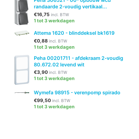
Peha 306521 - 00- opbouw wcd
randaarde 2-voudig vertikaal...
€16,75
incl. BTW
1 tot 3 werkdagen
Attema 1620 - blinddeksel bk1619
€0,88
incl. BTW
1 tot 3 werkdagen
Peha 00201711 - afdekraam 2-voudig
80.672.02 levend wit
€3,90
incl. BTW
1 tot 3 werkdagen
Wymefa 98915 - verenpomp spirado
€99,50
incl. BTW
1 tot 3 werkdagen