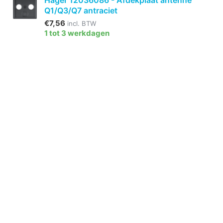
Hager 12036086 - Afdekplaat antenne
Q1/Q3/Q7 antraciet
€7,56
incl. BTW
1 tot 3 werkdagen