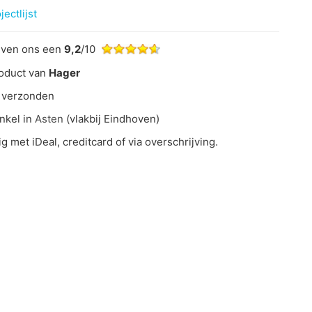
ectlijst
even ons een
9,2
/10
oduct van
Hager
 verzonden
nkel in
Asten
(vlakbij Eindhoven)
ig met iDeal, creditcard of via overschrijving.