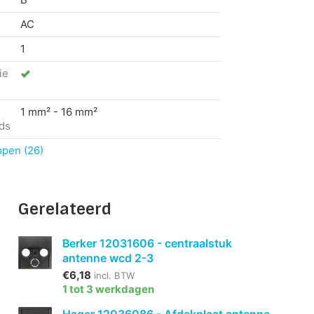
AC
1
ie
1 mm² - 16 mm²
ds
ppen (26)
Gerelateerd
Berker 12031606 - centraalstuk
antenne wcd 2-3
€6,18
incl. BTW
1 tot 3 werkdagen