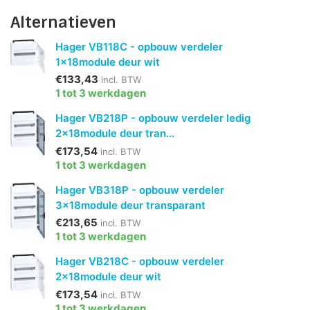
Alternatieven
Hager VB118C - opbouw verdeler
1x18module deur wit
€133,43
incl. BTW
1 tot 3 werkdagen
Hager VB218P - opbouw verdeler ledig
2x18module deur tran...
€173,54
incl. BTW
1 tot 3 werkdagen
Hager VB318P - opbouw verdeler
3x18module deur transparant
€213,65
incl. BTW
1 tot 3 werkdagen
Hager VB218C - opbouw verdeler
2x18module deur wit
€173,54
incl. BTW
1 tot 3 werkdagen