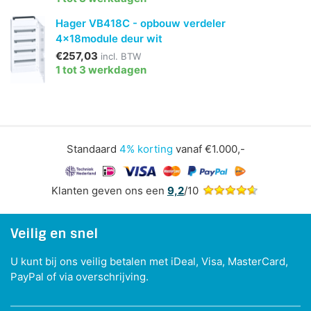
Hager VB418C - opbouw verdeler
4x18module deur wit
€257,03
incl. BTW
1 tot 3 werkdagen
Standaard
4% korting
vanaf €1.000,-
Klanten geven ons een
9,2
/10
Veilig en snel
U kunt bij ons veilig betalen met iDeal, Visa, MasterCard,
PayPal of via overschrijving.