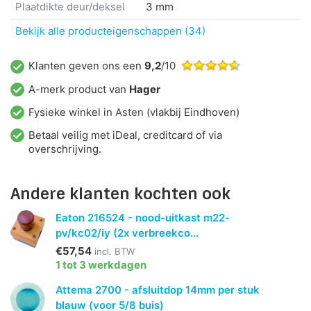
Plaatdikte deur/deksel
3 mm
Bekijk alle producteigenschappen (34)
Klanten geven ons een
9,2
/10
A-merk product van
Hager
Fysieke winkel in
Asten
(vlakbij Eindhoven)
Betaal veilig met iDeal, creditcard of via
overschrijving.
Andere klanten kochten ook
Eaton 216524 - nood-uitkast m22-
pv/kc02/iy (2x verbreekco...
€57,54
incl. BTW
1 tot 3 werkdagen
Attema 2700 - afsluitdop 14mm per stuk
blauw (voor 5/8 buis)