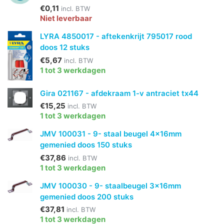
€0,11
incl. BTW
Niet leverbaar
LYRA 4850017 - aftekenkrijt 795017 rood
doos 12 stuks
€5,67
incl. BTW
1 tot 3 werkdagen
Gira 021167 - afdekraam 1-v antraciet tx44
€15,25
incl. BTW
1 tot 3 werkdagen
JMV 100031 - 9- staal beugel 4x16mm
gemenied doos 150 stuks
€37,86
incl. BTW
1 tot 3 werkdagen
JMV 100030 - 9- staalbeugel 3x16mm
gemenied doos 200 stuks
€37,81
incl. BTW
1 tot 3 werkdagen