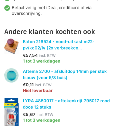
Betaal veilig met iDeal, creditcard of via
overschrijving.
Andere klanten kochten ook
Eaton 216524 - nood-uitkast m22-
pv/kc02/iy (2x verbreekco...
€57,54
incl. BTW
1 tot 3 werkdagen
Attema 2700 - afsluitdop 14mm per stuk
blauw (voor 5/8 buis)
€0,11
incl. BTW
Niet leverbaar
LYRA 4850017 - aftekenkrijt 795017 rood
doos 12 stuks
€5,67
incl. BTW
1 tot 3 werkdagen