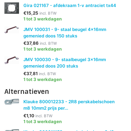
Gira 021167 - afdekraam 1-v antraciet tx44
€15,25
incl. BTW
1 tot 3 werkdagen
JMV 100031 - 9- staal beugel 4x16mm
gemenied doos 150 stuks
€37,86
incl. BTW
1 tot 3 werkdagen
JMV 100030 - 9- staalbeugel 3x16mm
gemenied doos 200 stuks
€37,81
incl. BTW
1 tot 3 werkdagen
Alternatieven
Klauke 800012233 - 2R8 perskabelschoen
m8 10mm2 prijs per...
€1,10
incl. BTW
1 tot 3 werkdagen