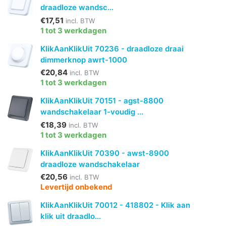
draadloze wandsc...
€17,51
incl. BTW
1 tot 3 werkdagen
KlikAanKlikUit 70236 - draadloze draai
dimmerknop awrt-1000
€20,84
incl. BTW
1 tot 3 werkdagen
KlikAanKlikUit 70151 - agst-8800
wandschakelaar 1-voudig ...
€18,39
incl. BTW
1 tot 3 werkdagen
KlikAanKlikUit 70390 - awst-8900
draadloze wandschakelaar
€20,56
incl. BTW
Levertijd onbekend
KlikAanKlikUit 70012 - 418802 - Klik aan
klik uit draadlo...