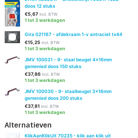
doos 12 stuks
€5,67
incl. BTW
1 tot 3 werkdagen
Gira 021167 - afdekraam 1-v antraciet tx44
€15,25
incl. BTW
1 tot 3 werkdagen
JMV 100031 - 9- staal beugel 4x16mm
gemenied doos 150 stuks
€37,86
incl. BTW
1 tot 3 werkdagen
JMV 100030 - 9- staalbeugel 3x16mm
gemenied doos 200 stuks
€37,81
incl. BTW
1 tot 3 werkdagen
Alternatieven
KlikAanKlikUit 70235 - klik aan klik uit