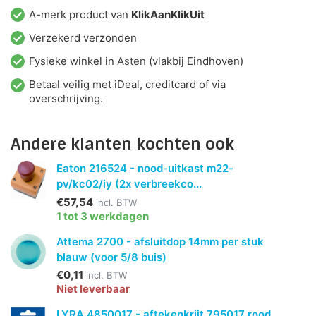
A-merk product van
KlikAanKlikUit
Verzekerd verzonden
Fysieke winkel in
Asten
(vlakbij Eindhoven)
Betaal veilig met iDeal, creditcard of via
overschrijving.
Andere klanten kochten ook
Eaton 216524 - nood-uitkast m22-
pv/kc02/iy (2x verbreekco...
€57,54
incl. BTW
1 tot 3 werkdagen
Attema 2700 - afsluitdop 14mm per stuk
blauw (voor 5/8 buis)
€0,11
incl. BTW
Niet leverbaar
LYRA 4850017 - aftekenkrijt 795017 rood