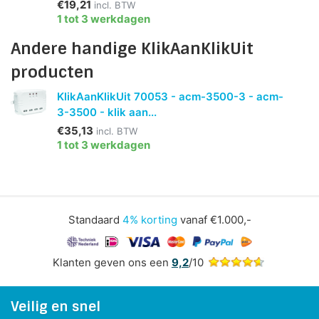
€19,21
incl. BTW
1 tot 3 werkdagen
Andere handige KlikAanKlikUit
producten
KlikAanKlikUit 70053 - acm-3500-3 - acm-
3-3500 - klik aan...
€35,13
incl. BTW
1 tot 3 werkdagen
Standaard
4% korting
vanaf €1.000,-
Klanten geven ons een
9,2
/10
Veilig en snel