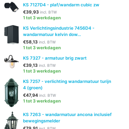
KS 7127D4 - plaf/wandarm cubic zw
€39,93
incl. BTW
1 tot 3 werkdagen
KS Verlichtingsindustrie 7456D4 -
wandarmatuur kelvin dow...
€58,13
incl. BTW
1 tot 3 werkdagen
KS 7327 - armatuur brig zwart
€39,13
incl. BTW
1 tot 3 werkdagen
KS 7257 - verlichting wandarmatuur turijn
4 (groen)
€47,94
incl. BTW
1 tot 3 werkdagen
KS 7263 - wandarmatuur ancona inclusief
bewegingsmelder
€79,91
incl. BTW