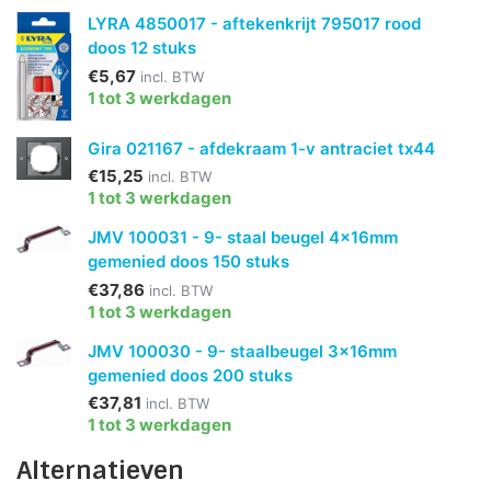
LYRA 4850017 - aftekenkrijt 795017 rood
doos 12 stuks
€5,67
incl. BTW
1 tot 3 werkdagen
Gira 021167 - afdekraam 1-v antraciet tx44
€15,25
incl. BTW
1 tot 3 werkdagen
JMV 100031 - 9- staal beugel 4x16mm
gemenied doos 150 stuks
€37,86
incl. BTW
1 tot 3 werkdagen
JMV 100030 - 9- staalbeugel 3x16mm
gemenied doos 200 stuks
€37,81
incl. BTW
1 tot 3 werkdagen
Alternatieven