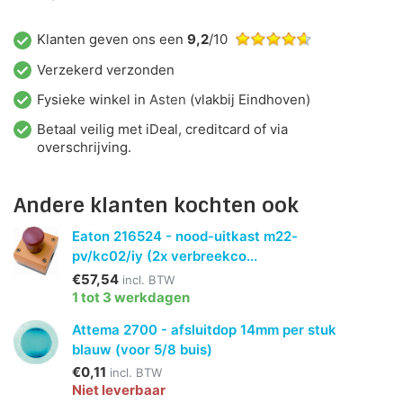
Klanten geven ons een
9,2
/10
Verzekerd verzonden
Fysieke winkel in
Asten
(vlakbij Eindhoven)
Betaal veilig met iDeal, creditcard of via
overschrijving.
Andere klanten kochten ook
Eaton 216524 - nood-uitkast m22-
pv/kc02/iy (2x verbreekco...
€57,54
incl. BTW
1 tot 3 werkdagen
Attema 2700 - afsluitdop 14mm per stuk
blauw (voor 5/8 buis)
€0,11
incl. BTW
Niet leverbaar