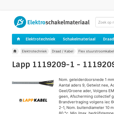
Elektrotechniek
Schakelmateriaal
Draad
Elektrotechniek
Draad / Kabel
Flex stuurstroomkabel
Lapp 1119209-1 - 1119209
Nom. geleiderdoorsnede 1 mm²,
Aantal aders 9, Getwist nee, Ad
Geel/Groene ader, Volgens E
geen, Afscherming collectief g
Brandvertraging volgens iec 6
2-1, Nom. buitendiameter 10 m
80 °c, Min./max. bedrijfstemp