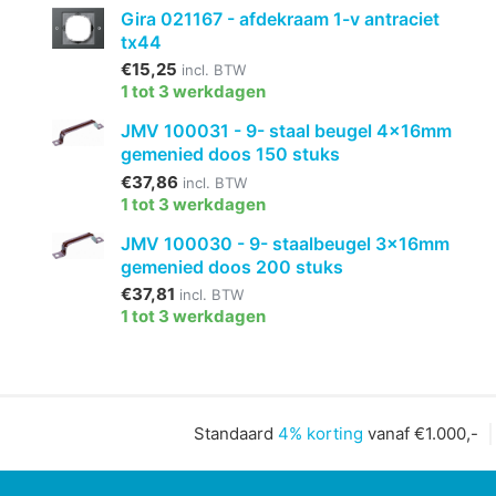
Gira 021167 - afdekraam 1-v antraciet
tx44
€15,25
incl. BTW
1 tot 3 werkdagen
JMV 100031 - 9- staal beugel 4x16mm
gemenied doos 150 stuks
€37,86
incl. BTW
1 tot 3 werkdagen
JMV 100030 - 9- staalbeugel 3x16mm
gemenied doos 200 stuks
€37,81
incl. BTW
1 tot 3 werkdagen
Standaard
4% korting
vanaf €1.000,-