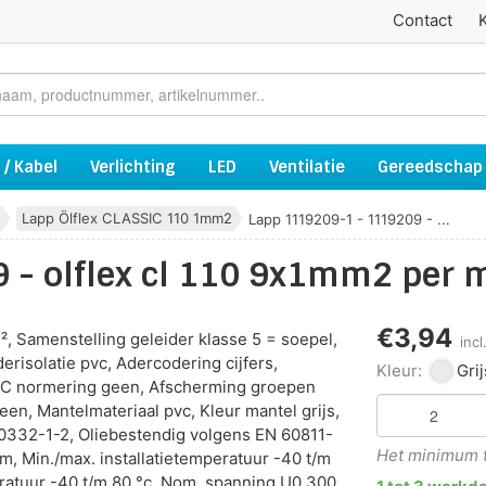
Contact
 / Kabel
Verlichting
LED
Ventilatie
Gereedschap
Lapp Ölflex CLASSIC 110 1mm2
Lapp 1119209-1 - 1119209 - ...
 - olflex cl 110 9x1mm2 per 
€3,94
 Samenstelling geleider klasse 5 = soepel,
inc
erisolatie pvc, Adercodering cijfers,
Kleur:
Grij
MC normering geen, Afscherming groepen
een, Mantelmateriaal pvc, Kleur mantel grijs,
0332-1-2, Oliebestendig volgens EN 60811-
Het minimum te
m, Min./max. installatietemperatuur -40 t/m
eratuur -40 t/m 80 °c, Nom. spanning U0 300