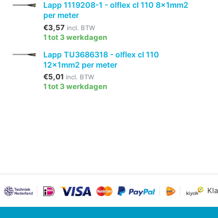
Lapp 1119208-1 - olflex cl 110 8x1mm2
per meter
€3,57
incl. BTW
1 tot 3 werkdagen
Lapp TU3686318 - olflex cl 110
12x1mm2 per meter
€5,01
incl. BTW
1 tot 3 werkdagen
Kla