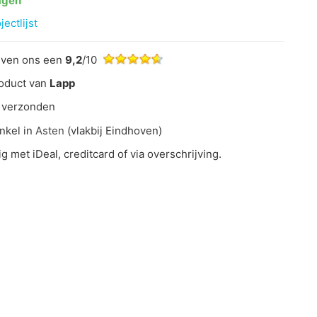
agen
ectlijst
even ons een
9,2
/10
oduct van
Lapp
 verzonden
nkel in
Asten
(vlakbij Eindhoven)
ig met iDeal, creditcard of via overschrijving.