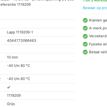
1 tot 3 werkd
referentie 1119209
Bewaar op proj
Klanten g
A-merk pr
Lapp
1119209-1
Verzekerd
4044773066463
Fysieke wi
Betaal veil
10 mm
-40 t/m 80 °C
r
-40 t/m 80 °C
1119209
Grijs