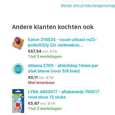
Bekijk alle producteigenscha
Andere klanten kochten ook
Eaton 216524 - nood-uitkast m22-
pv/kc02/iy (2x verbreekco...
€57,54
incl. BTW
1 tot 3 werkdagen
Attema 2700 - afsluitdop 14mm per
stuk blauw (voor 5/8 buis)
€0,11
incl. BTW
Niet leverbaar
LYRA 4850017 - aftekenkrijt 795017
rood doos 12 stuks
€5,67
incl. BTW
1 tot 3 werkdagen