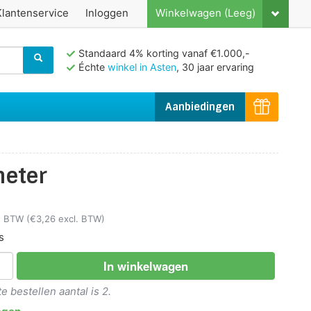
Klantenservice
Inloggen
Winkelwagen (Leeg)
Standaard 4% korting vanaf €1.000,-
Échte
winkel in Asten
, 30 jaar ervaring
Aanbiedingen
meter
l. BTW
(€3,26 excl. BTW)
s
In winkelwagen
 bestellen aantal is 2.