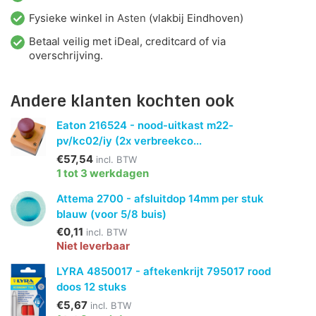
Fysieke winkel in
Asten
(vlakbij Eindhoven)
Betaal veilig met iDeal, creditcard of via
overschrijving.
Andere klanten kochten ook
Eaton 216524 - nood-uitkast m22-
pv/kc02/iy (2x verbreekco...
€57,54
incl. BTW
1 tot 3 werkdagen
Attema 2700 - afsluitdop 14mm per stuk
blauw (voor 5/8 buis)
€0,11
incl. BTW
Niet leverbaar
LYRA 4850017 - aftekenkrijt 795017 rood
doos 12 stuks
€5,67
incl. BTW