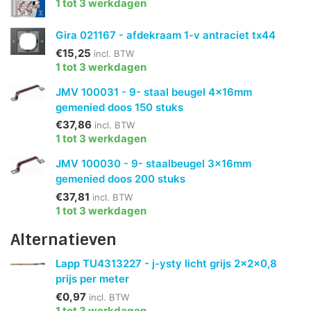
1 tot 3 werkdagen
Gira 021167 - afdekraam 1-v antraciet tx44
€15,25
incl. BTW
1 tot 3 werkdagen
JMV 100031 - 9- staal beugel 4x16mm
gemenied doos 150 stuks
€37,86
incl. BTW
1 tot 3 werkdagen
JMV 100030 - 9- staalbeugel 3x16mm
gemenied doos 200 stuks
€37,81
incl. BTW
1 tot 3 werkdagen
Alternatieven
Lapp TU4313227 - j-ysty licht grijs 2x2x0,8
prijs per meter
€0,97
incl. BTW
1 tot 3 werkdagen