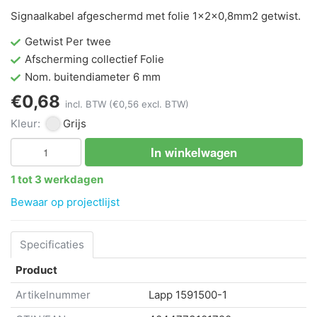
Signaalkabel afgeschermd met folie 1x2x0,8mm2 getwist.
Getwist Per twee
Afscherming collectief Folie
Nom. buitendiameter 6 mm
€0,68
incl. BTW
(€0,56 excl. BTW)
Kleur:
Grijs
In winkelwagen
1 tot 3 werkdagen
Bewaar op projectlijst
Specificaties
Product
Artikelnummer
Lapp
1591500-1