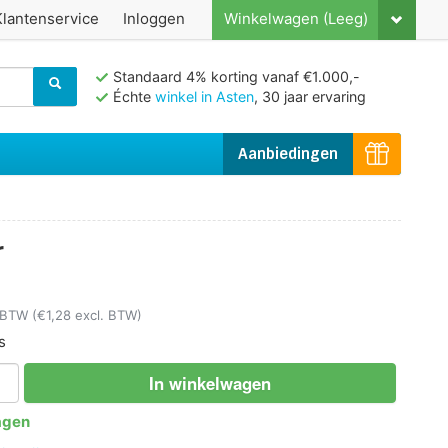
Klantenservice
Inloggen
Winkelwagen (Leeg)
Standaard 4% korting vanaf €1.000,-
Échte
winkel in Asten
, 30 jaar ervaring
Aanbiedingen
r
. BTW
(€1,28 excl. BTW)
s
In winkelwagen
agen