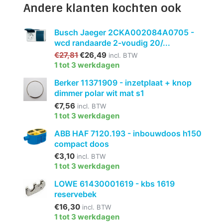
Andere klanten kochten ook
Busch Jaeger 2CKA002084A0705 -
wcd randaarde 2-voudig 20/...
€27,81
€26,49
incl. BTW
1 tot 3 werkdagen
Berker 11371909 - inzetplaat + knop
dimmer polar wit mat s1
€7,56
incl. BTW
1 tot 3 werkdagen
ABB HAF 7120.193 - inbouwdoos h150
compact doos
€3,10
incl. BTW
1 tot 3 werkdagen
LOWE 61430001619 - kbs 1619
reservebek
€16,30
incl. BTW
1 tot 3 werkdagen