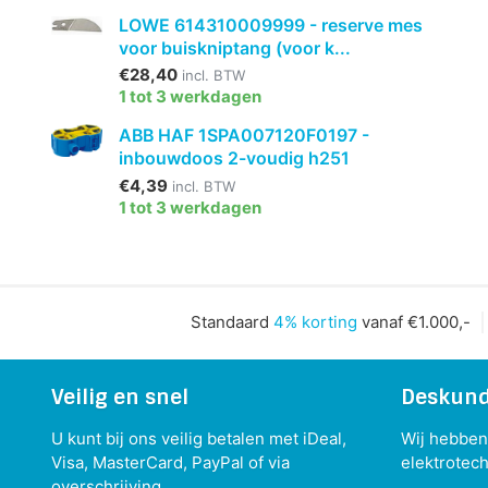
LOWE 614310009999 - reserve mes
voor buiskniptang (voor k...
€28,40
incl. BTW
1 tot 3 werkdagen
ABB HAF 1SPA007120F0197 -
inbouwdoos 2-voudig h251
€4,39
incl. BTW
1 tot 3 werkdagen
Standaard
4% korting
vanaf €1.000,-
Veilig en snel
Deskund
U kunt bij ons veilig betalen met iDeal,
Wij hebben 
Visa, MasterCard, PayPal of via
elektrotech
overschrijving.