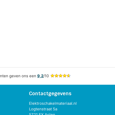
nten geven ons een
9,2
/10
Contactgegevens
Elektroschakelmateriaal.nl
Logtenstraat 5a
5721 EX Asten