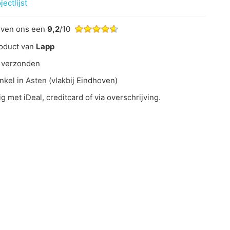
ectlijst
even ons een
9,2
/10
oduct van
Lapp
 verzonden
nkel in
Asten
(vlakbij Eindhoven)
ig met iDeal, creditcard of via overschrijving.