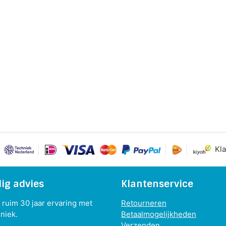
Kla
ig advies
Klantenservice
ruim 30 jaar ervaring met
Retourneren
niek.
Betaalmogelijkheden
Verzenden