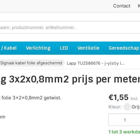
Contact
 / Kabel
Verlichting
LED
Ventilatie
Gereedschap
Signaal kabel folie afgeschermd
Lapp TU2586676 - j-y(st)y l...
 lg 3x2x0,8mm2 prijs per mete
€1,55
 folie 3x2x0,8mm2 getwist.
incl
Kleur:
Grij
 mm
1 tot 3 werkd