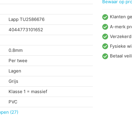
Bewaar op proj
Klanten g
Lapp
TU2586676
A-merk pr
4044773101652
Verzekerd
Fysieke wi
0.8mm
Betaal veil
Per twee
Lagen
Grijs
Klasse 1 = massief
PVC
ppen (27)