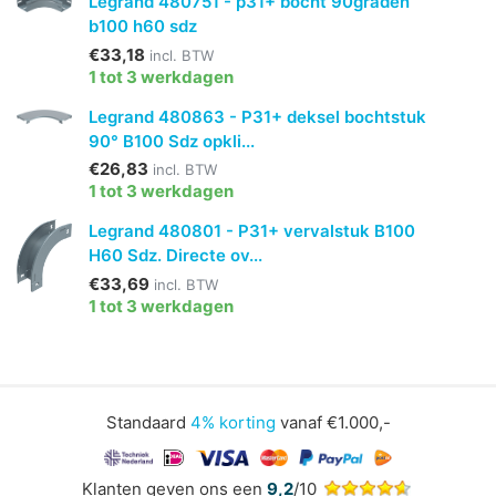
Legrand 480751 - p31+ bocht 90graden
b100 h60 sdz
€33,18
incl. BTW
1 tot 3 werkdagen
Legrand 480863 - P31+ deksel bochtstuk
90° B100 Sdz opkli...
€26,83
incl. BTW
1 tot 3 werkdagen
Legrand 480801 - P31+ vervalstuk B100
H60 Sdz. Directe ov...
€33,69
incl. BTW
1 tot 3 werkdagen
Standaard
4% korting
vanaf €1.000,-
Klanten geven ons een
9,2
/10