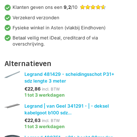
Klanten geven ons een
9,2
/10
Verzekerd verzonden
Fysieke winkel in
Asten
(vlakbij Eindhoven)
Betaal veilig met iDeal, creditcard of via
overschrijving.
Alternatieven
Legrand 481429 - scheidingsschot P31+
sdz lengte 3 meter
€22,86
incl. BTW
1 tot 3 werkdagen
Legrand | van Geel 341291 - | - deksel
kabelgoot b100 sdz...
€22,63
incl. BTW
1 tot 3 werkdagen