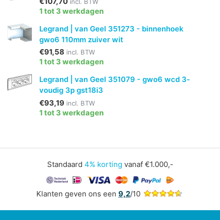
€107,70
incl. BTW
1 tot 3 werkdagen
Legrand | van Geel 351273 - binnenhoek
gwo6 110mm zuiver wit
€91,58
incl. BTW
1 tot 3 werkdagen
Legrand | van Geel 351079 - gwo6 wcd 3-
voudig 3p gst18i3
€93,19
incl. BTW
1 tot 3 werkdagen
Standaard
4% korting
vanaf €1.000,-
Klanten geven ons een
9,2
/10