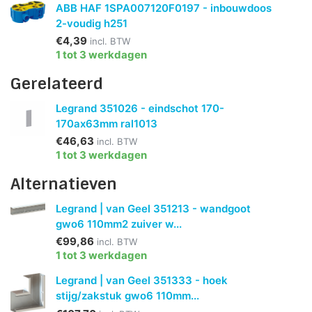
ABB HAF 1SPA007120F0197 - inbouwdoos
2-voudig h251
€4,39
incl. BTW
1 tot 3 werkdagen
Gerelateerd
Legrand 351026 - eindschot 170-
170ax63mm ral1013
€46,63
incl. BTW
1 tot 3 werkdagen
Alternatieven
Legrand | van Geel 351213 - wandgoot
gwo6 110mm2 zuiver w...
€99,86
incl. BTW
1 tot 3 werkdagen
Legrand | van Geel 351333 - hoek
stijg/zakstuk gwo6 110mm...