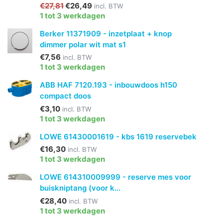
€27,81
€26,49
incl. BTW
1 tot 3 werkdagen
Berker 11371909 - inzetplaat + knop
dimmer polar wit mat s1
€7,56
incl. BTW
1 tot 3 werkdagen
ABB HAF 7120.193 - inbouwdoos h150
compact doos
€3,10
incl. BTW
1 tot 3 werkdagen
LOWE 61430001619 - kbs 1619 reservebek
€16,30
incl. BTW
1 tot 3 werkdagen
LOWE 614310009999 - reserve mes voor
buiskniptang (voor k...
€28,40
incl. BTW
1 tot 3 werkdagen