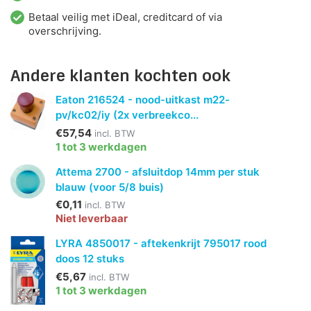
Betaal veilig met iDeal, creditcard of via
overschrijving.
Andere klanten kochten ook
Eaton 216524 - nood-uitkast m22-
pv/kc02/iy (2x verbreekco...
€57,54
incl. BTW
1 tot 3 werkdagen
Attema 2700 - afsluitdop 14mm per stuk
blauw (voor 5/8 buis)
€0,11
incl. BTW
Niet leverbaar
LYRA 4850017 - aftekenkrijt 795017 rood
doos 12 stuks
€5,67
incl. BTW
1 tot 3 werkdagen