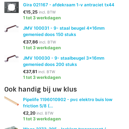
Gira 021167 - afdekraam 1-v antraciet tx44
€15,25
incl. BTW
1 tot 3 werkdagen
JMV 100031 - 9- staal beugel 4x16mm
gemenied doos 150 stuks
€37,86
incl. BTW
1 tot 3 werkdagen
JMV 100030 - 9- staalbeugel 3x16mm
gemenied doos 200 stuks
€37,81
incl. BTW
1 tot 3 werkdagen
Ook handig bij uw klus
Pipelife 1196010902 - pvc elektro buis low
friction 5/8 (...
€2,20
incl. BTW
1 tot 3 werkdagen