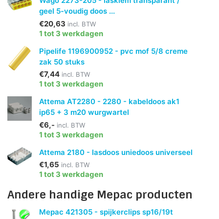
Wago 2273-205 - lasklem transparant /
geel 5-voudig doos ...
€20,63
incl. BTW
1 tot 3 werkdagen
Pipelife 1196900952 - pvc mof 5/8 creme
zak 50 stuks
€7,44
incl. BTW
1 tot 3 werkdagen
Attema AT2280 - 2280 - kabeldoos ak1
ip65 + 3 m20 wurgwartel
€6,-
incl. BTW
1 tot 3 werkdagen
Attema 2180 - lasdoos uniedoos universeel
€1,65
incl. BTW
1 tot 3 werkdagen
Andere handige Mepac producten
Mepac 421305 - spijkerclips sp16/19t