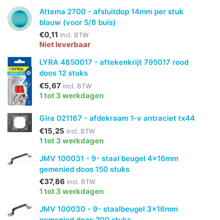
Attema 2700 - afsluitdop 14mm per stuk
blauw (voor 5/8 buis)
€0,11
incl. BTW
Niet leverbaar
LYRA 4850017 - aftekenkrijt 795017 rood
doos 12 stuks
€5,67
incl. BTW
1 tot 3 werkdagen
Gira 021167 - afdekraam 1-v antraciet tx44
€15,25
incl. BTW
1 tot 3 werkdagen
JMV 100031 - 9- staal beugel 4x16mm
gemenied doos 150 stuks
€37,86
incl. BTW
1 tot 3 werkdagen
JMV 100030 - 9- staalbeugel 3x16mm
gemenied doos 200 stuks