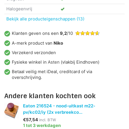
Halogeenvrij
Bekijk alle producteigenschappen (13)
Klanten geven ons een
9,2
/10
A-merk product van
Niko
Verzekerd verzonden
Fysieke winkel in
Asten
(vlakbij Eindhoven)
Betaal veilig met iDeal, creditcard of via
overschrijving.
Andere klanten kochten ook
Eaton 216524 - nood-uitkast m22-
pv/kc02/iy (2x verbreekco...
€57,54
incl. BTW
1 tot 3 werkdagen