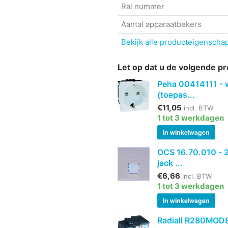
Ral nummer
Aantal apparaatbekers
Bekijk alle producteigenscha
Let op dat u de volgende pr
Peha 00414111 - 
(toepas...
€11,05
incl. BTW
1 tot 3 werkdagen
In winkelwagen
OCS 16.70.010 - 2
jack ...
€6,66
incl. BTW
1 tot 3 werkdagen
In winkelwagen
Radiall R280MOD80