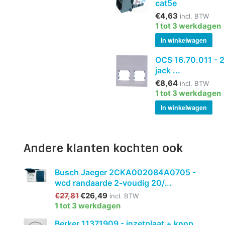
cat5e
€4,63
incl. BTW
1 tot 3 werkdagen
In winkelwagen
OCS 16.70.011 - 2
jack ...
€8,64
incl. BTW
1 tot 3 werkdagen
In winkelwagen
Andere klanten kochten ook
Busch Jaeger 2CKA002084A0705 -
wcd randaarde 2-voudig 20/...
€27,81
€26,49
incl. BTW
1 tot 3 werkdagen
Berker 11371909 - inzetplaat + knop