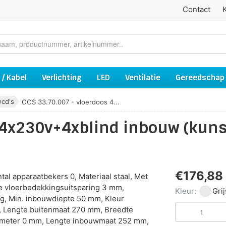
Contact
 / Kabel
Verlichting
LED
Ventilatie
Gereedschap
wcd's
OCS 33.70.007 - vloerdoos 4...
 4x230v+4xblind inbouw (kuns
€176,88
tal apparaatbekers 0, Materiaal staal, Met
e vloerbedekkingsuitsparing 3 mm,
Kleur:
Grij
, Min. inbouwdiepte 50 mm, Kleur
4, Lengte buitenmaat 270 mm, Breedte
ameter 0 mm, Lengte inbouwmaat 252 mm,