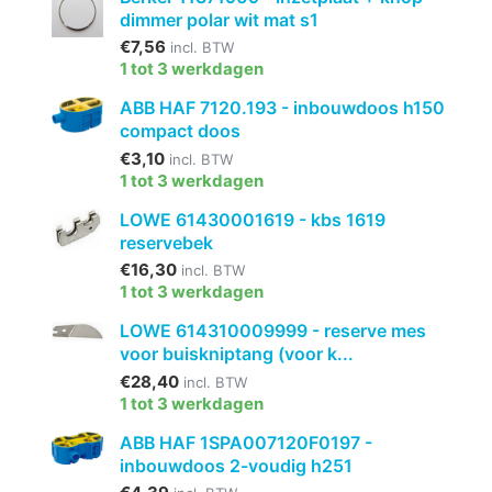
dimmer polar wit mat s1
€7,56
incl. BTW
1 tot 3 werkdagen
ABB HAF 7120.193 - inbouwdoos h150
compact doos
€3,10
incl. BTW
1 tot 3 werkdagen
LOWE 61430001619 - kbs 1619
reservebek
€16,30
incl. BTW
1 tot 3 werkdagen
LOWE 614310009999 - reserve mes
voor buiskniptang (voor k...
€28,40
incl. BTW
1 tot 3 werkdagen
ABB HAF 1SPA007120F0197 -
inbouwdoos 2-voudig h251