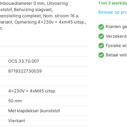
1 tot 3 werkd
Inbouwdiameter 0 mm, Uitvoering
ststof, Behuizing slagvast,
Bewaar op proj
enstelling compleet, Nom. stroom 16 a,
variant, Opmerking 4x230v + 4xm45 uitsp.,
Klanten g
t.
Verzekerd
Fysieke wi
Betaal veil
OCS
33.70.007
8719322730039
4x230V + 4xM45 uitsp.
50 mm
Met klapdeksel (kunststof
Vierkant