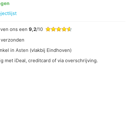
agen
ectlijst
even ons een
9,2
/10
 verzonden
nkel in
Asten
(vlakbij Eindhoven)
ig met iDeal, creditcard of via overschrijving.