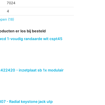
7024
4
ppen (18)
oducten er los bij besteld
wcd 1-voudig randaarde wit cspt45
422420 - inzetplaat sb 1x modulair
7 - Radial keystone jack utp