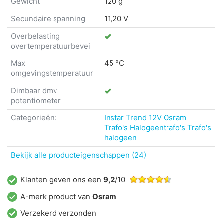
Gewicht
120 g
Secundaire spanning
11,20 V
Overbelasting
overtemperatuurbevei
Max
45 °C
omgevingstemperatuur
Dimbaar dmv
potentiometer
Categorieën:
Instar Trend 12V
Osram
Trafo's
Halogeentrafo's
Trafo's
halogeen
Bekijk alle producteigenschappen (24)
Klanten geven ons een
9,2
/10
A-merk product van
Osram
Verzekerd verzonden