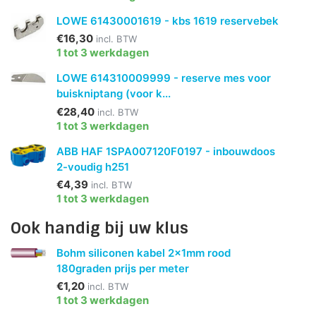
LOWE 61430001619 - kbs 1619 reservebek
€16,30
incl. BTW
1 tot 3 werkdagen
LOWE 614310009999 - reserve mes voor
buiskniptang (voor k...
€28,40
incl. BTW
1 tot 3 werkdagen
ABB HAF 1SPA007120F0197 - inbouwdoos
2-voudig h251
€4,39
incl. BTW
1 tot 3 werkdagen
Ook handig bij uw klus
Bohm siliconen kabel 2x1mm rood
180graden prijs per meter
€1,20
incl. BTW
1 tot 3 werkdagen