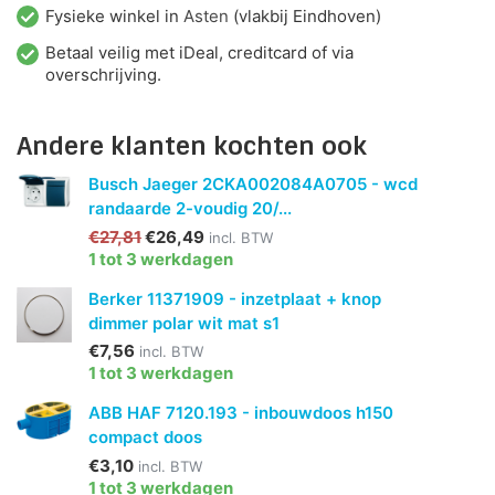
Fysieke winkel in
Asten
(vlakbij Eindhoven)
Betaal veilig met iDeal, creditcard of via
overschrijving.
Andere klanten kochten ook
Busch Jaeger 2CKA002084A0705 - wcd
randaarde 2-voudig 20/...
€27,81
€26,49
incl. BTW
1 tot 3 werkdagen
Berker 11371909 - inzetplaat + knop
dimmer polar wit mat s1
€7,56
incl. BTW
1 tot 3 werkdagen
ABB HAF 7120.193 - inbouwdoos h150
compact doos
€3,10
incl. BTW
1 tot 3 werkdagen