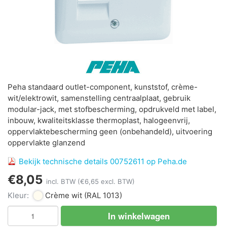
Peha standaard outlet-component, kunststof, crème-
wit/elektrowit, samenstelling centraalplaat, gebruik
modular-jack, met stofbescherming, opdrukveld met label,
inbouw, kwaliteitsklasse thermoplast, halogeenvrij,
oppervlaktebescherming geen (onbehandeld), uitvoering
oppervlakte glanzend
Bekijk technische details 00752611 op Peha.de
€8,05
incl. BTW
(€6,65 excl. BTW)
Kleur:
Crème wit
(RAL 1013)
In winkelwagen