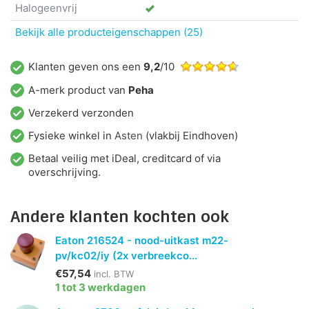
Halogeenvrij
Bekijk alle producteigenschappen (25)
Klanten geven ons een
9,2
/10
A-merk product van
Peha
Verzekerd verzonden
Fysieke winkel in
Asten
(vlakbij Eindhoven)
Betaal veilig met iDeal, creditcard of via
overschrijving.
Andere klanten kochten ook
Eaton 216524 - nood-uitkast m22-
pv/kc02/iy (2x verbreekco...
€57,54
incl. BTW
1 tot 3 werkdagen