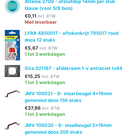
Attema 2700 - afsluitdop 14mm per stuk
blauw (voor 5/8 buis)
€0,11
incl. BTW
Niet leverbaar
LYRA 4850017 - aftekenkrijt 795017 rood
doos 12 stuks
€5,67
incl. BTW
1 tot 3 werkdagen
Gira 021167 - afdekraam 1-v antraciet tx44
€15,25
incl. BTW
1 tot 3 werkdagen
JMV 100031 - 9- staal beugel 4x16mm
gemenied doos 150 stuks
€37,86
incl. BTW
1 tot 3 werkdagen
JMV 100030 - 9- staalbeugel 3x16mm
gemenied doos 200 stuks