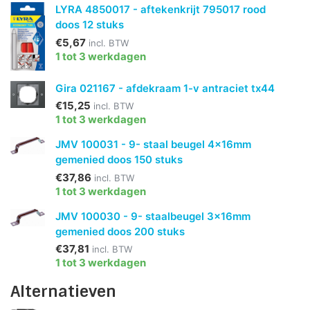
LYRA 4850017 - aftekenkrijt 795017 rood
doos 12 stuks
€5,67
incl. BTW
1 tot 3 werkdagen
Gira 021167 - afdekraam 1-v antraciet tx44
€15,25
incl. BTW
1 tot 3 werkdagen
JMV 100031 - 9- staal beugel 4x16mm
gemenied doos 150 stuks
€37,86
incl. BTW
1 tot 3 werkdagen
JMV 100030 - 9- staalbeugel 3x16mm
gemenied doos 200 stuks
€37,81
incl. BTW
1 tot 3 werkdagen
Alternatieven