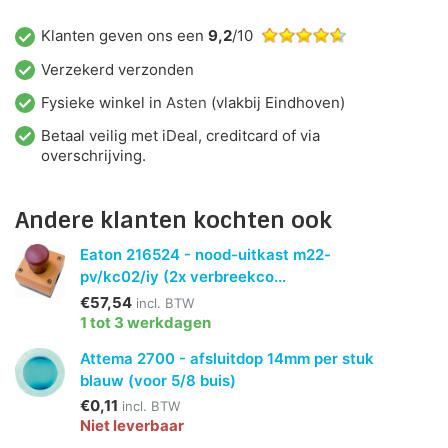
Klanten geven ons een
9,2
/10
Verzekerd verzonden
Fysieke winkel in
Asten
(vlakbij Eindhoven)
Betaal veilig met iDeal, creditcard of via
overschrijving.
Andere klanten kochten ook
Eaton 216524 - nood-uitkast m22-
pv/kc02/iy (2x verbreekco...
€57,54
incl. BTW
1 tot 3 werkdagen
Attema 2700 - afsluitdop 14mm per stuk
blauw (voor 5/8 buis)
€0,11
incl. BTW
Niet leverbaar