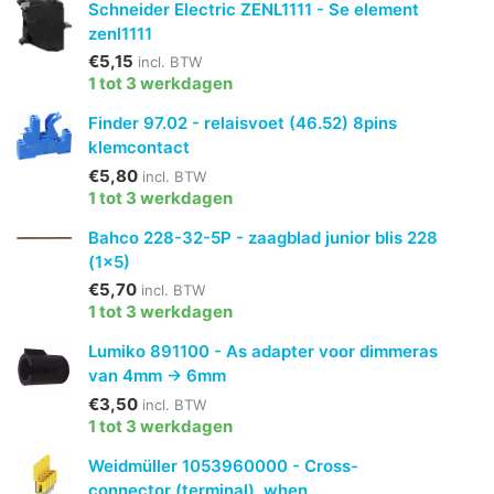
Schneider Electric ZENL1111 - Se element
zenl1111
€5,15
incl. BTW
1 tot 3 werkdagen
Finder 97.02 - relaisvoet (46.52) 8pins
klemcontact
€5,80
incl. BTW
1 tot 3 werkdagen
Bahco 228-32-5P - zaagblad junior blis 228
(1x5)
€5,70
incl. BTW
1 tot 3 werkdagen
Lumiko 891100 - As adapter voor dimmeras
van 4mm -> 6mm
€3,50
incl. BTW
1 tot 3 werkdagen
Weidmüller 1053960000 - Cross-
connector (terminal), when ...