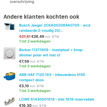
overschrijving.
Andere klanten kochten ook
Busch Jaeger 2CKA002084A0705 - wcd
randaarde 2-voudig 20/...
€27,81
€26,49
incl. BTW
1 tot 3 werkdagen
Berker 11371909 - inzetplaat + knop
dimmer polar wit mat s1
€7,56
incl. BTW
1 tot 3 werkdagen
ABB HAF 7120.193 - inbouwdoos h150
compact doos
€3,10
incl. BTW
1 tot 3 werkdagen
LOWE 61430001619 - kbs 1619 reservebek
€16,30
incl. BTW