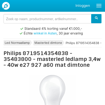
Inloggen
Standaard 4% korting vanaf €1.000,-
Échte
winkel in Asten
, 30 jaar ervaring
Led Normaallamp
Masterled dimtone
Philips 8719514354838 - 35
Philips 8719514354838 -
35483800 - masterled ledlamp 3,4w
- 40w e27 927 a60 mat dimtone