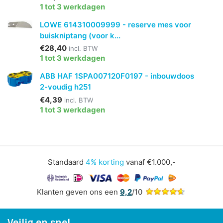
1 tot 3 werkdagen
LOWE 614310009999 - reserve mes voor
buiskniptang (voor k...
€28,40
incl. BTW
1 tot 3 werkdagen
ABB HAF 1SPA007120F0197 - inbouwdoos
2-voudig h251
€4,39
incl. BTW
1 tot 3 werkdagen
Standaard
4% korting
vanaf €1.000,-
Klanten geven ons een
9,2
/10
Veilig en snel