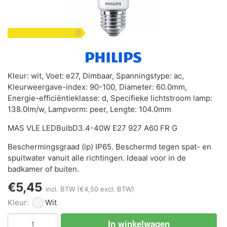
D
Kleur: wit, Voet: e27, Dimbaar, Spanningstype: ac,
Kleurweergave-index: 90-100, Diameter: 60.0mm,
Energie-efficiëntieklasse: d, Specifieke lichtstroom lamp:
138.0lm/w, Lampvorm: peer, Lengte: 104.0mm
MAS VLE LEDBulbD3.4-40W E27 927 A60 FR G
Beschermingsgraad (ip) IP65. Beschermd tegen spat- en
spuitwater vanuit alle richtingen. Ideaal voor in de
badkamer of buiten.
€5,45
incl. BTW
(€4,50 excl. BTW)
Kleur:
Wit
In winkelwagen