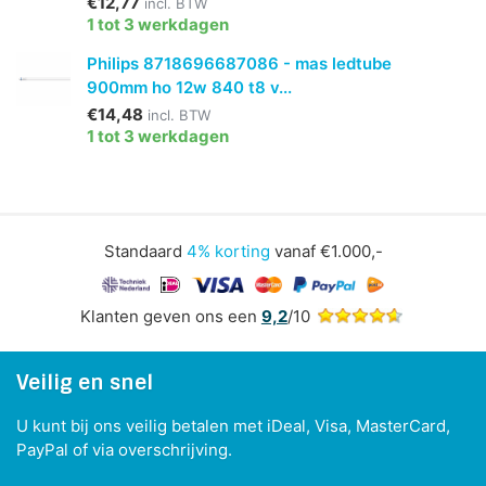
€12,77
incl. BTW
1 tot 3 werkdagen
Philips 8718696687086 - mas ledtube
900mm ho 12w 840 t8 v...
€14,48
incl. BTW
1 tot 3 werkdagen
Standaard
4% korting
vanaf €1.000,-
Klanten geven ons een
9,2
/10
Veilig en snel
U kunt bij ons veilig betalen met iDeal, Visa, MasterCard,
PayPal of via overschrijving.