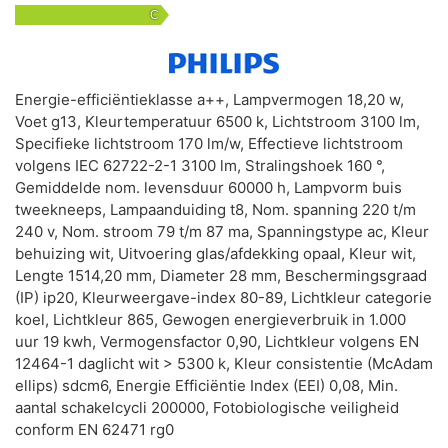
C
Energie-efficiëntieklasse a++, Lampvermogen 18,20 w,
Voet g13, Kleurtemperatuur 6500 k, Lichtstroom 3100 lm,
Specifieke lichtstroom 170 lm/w, Effectieve lichtstroom
volgens IEC 62722-2-1 3100 lm, Stralingshoek 160 °,
Gemiddelde nom. levensduur 60000 h, Lampvorm buis
tweekneeps, Lampaanduiding t8, Nom. spanning 220 t/m
240 v, Nom. stroom 79 t/m 87 ma, Spanningstype ac, Kleur
behuizing wit, Uitvoering glas/afdekking opaal, Kleur wit,
Lengte 1514,20 mm, Diameter 28 mm, Beschermingsgraad
(IP) ip20, Kleurweergave-index 80-89, Lichtkleur categorie
koel, Lichtkleur 865, Gewogen energieverbruik in 1.000
uur 19 kwh, Vermogensfactor 0,90, Lichtkleur volgens EN
12464-1 daglicht wit > 5300 k, Kleur consistentie (McAdam
ellips) sdcm6, Energie Efficiëntie Index (EEI) 0,08, Min.
aantal schakelcycli 200000, Fotobiologische veiligheid
conform EN 62471 rg0