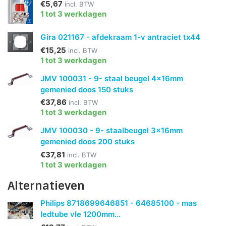
€5,67
incl. BTW
1 tot 3 werkdagen
Gira 021167 - afdekraam 1-v antraciet tx44
€15,25
incl. BTW
1 tot 3 werkdagen
JMV 100031 - 9- staal beugel 4x16mm
gemenied doos 150 stuks
€37,86
incl. BTW
1 tot 3 werkdagen
JMV 100030 - 9- staalbeugel 3x16mm
gemenied doos 200 stuks
€37,81
incl. BTW
1 tot 3 werkdagen
Alternatieven
Philips 8718699646851 - 64685100 - mas
ledtube vle 1200mm...