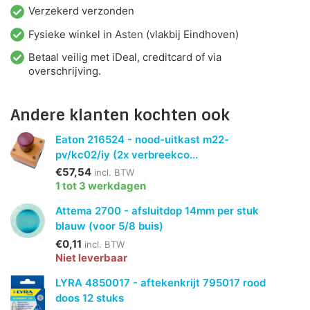
Verzekerd verzonden
Fysieke winkel in
Asten
(vlakbij Eindhoven)
Betaal veilig met iDeal, creditcard of via
overschrijving.
Andere klanten kochten ook
Eaton 216524 - nood-uitkast m22-
pv/kc02/iy (2x verbreekco...
€57,54
incl. BTW
1 tot 3 werkdagen
Attema 2700 - afsluitdop 14mm per stuk
blauw (voor 5/8 buis)
€0,11
incl. BTW
Niet leverbaar
LYRA 4850017 - aftekenkrijt 795017 rood
doos 12 stuks