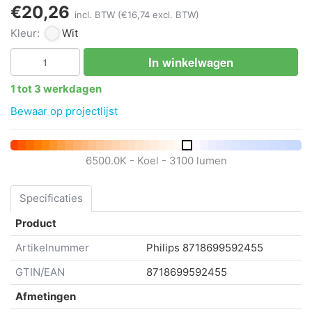
€20,26
incl. BTW
(€16,74 excl. BTW)
Kleur:
Wit
In winkelwagen
1 tot 3 werkdagen
Bewaar op projectlijst
6500.0K - Koel - 3100 lumen
Specificaties
Product
Artikelnummer
Philips
8718699592455
GTIN/EAN
8718699592455
Afmetingen