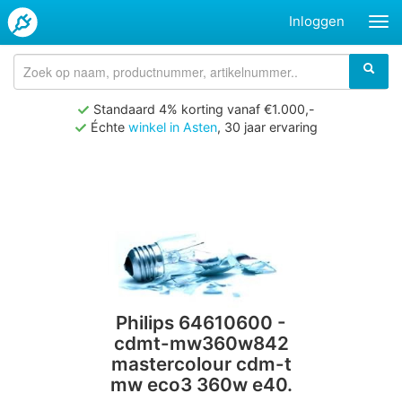
Inloggen
Standaard 4% korting vanaf €1.000,-
Échte
winkel in Asten
, 30 jaar ervaring
Philips 64610600 -
cdmt-mw360w842
mastercolour cdm-t
mw eco3 360w e40.