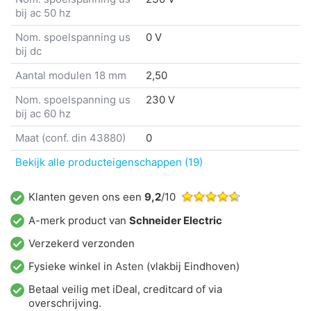
bij ac 50 hz
Nom. spoelspanning us
0 V
bij dc
Aantal modulen 18 mm
2,50
Nom. spoelspanning us
230 V
bij ac 60 hz
Maat (conf. din 43880)
0
Bekijk alle producteigenschappen (19)
Klanten geven ons een
9,2
/10
A-merk product van
Schneider Electric
Verzekerd verzonden
Fysieke winkel in
Asten
(vlakbij Eindhoven)
Betaal veilig met iDeal, creditcard of via
overschrijving.