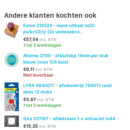
Andere klanten kochten ook
Eaton 216524 - nood-uitkast m22-
pv/kc02/iy (2x verbreekco...
€57,54
incl. BTW
1 tot 3 werkdagen
Attema 2700 - afsluitdop 14mm per stuk
blauw (voor 5/8 buis)
€0,11
incl. BTW
Niet leverbaar
LYRA 4850017 - aftekenkrijt 795017 rood
doos 12 stuks
€5,67
incl. BTW
1 tot 3 werkdagen
Gira 021167 - afdekraam 1-v antraciet tx44
€15,25
incl. BTW