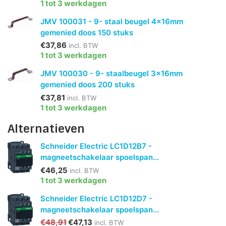
1 tot 3 werkdagen
JMV 100031 - 9- staal beugel 4x16mm
gemenied doos 150 stuks
€37,86
incl. BTW
1 tot 3 werkdagen
JMV 100030 - 9- staalbeugel 3x16mm
gemenied doos 200 stuks
€37,81
incl. BTW
1 tot 3 werkdagen
Alternatieven
Schneider Electric LC1D12B7 -
magneetschakelaar spoelspan...
€46,25
incl. BTW
1 tot 3 werkdagen
Schneider Electric LC1D12D7 -
magneetschakelaar spoelspan...
€48,91
€47,13
incl. BTW