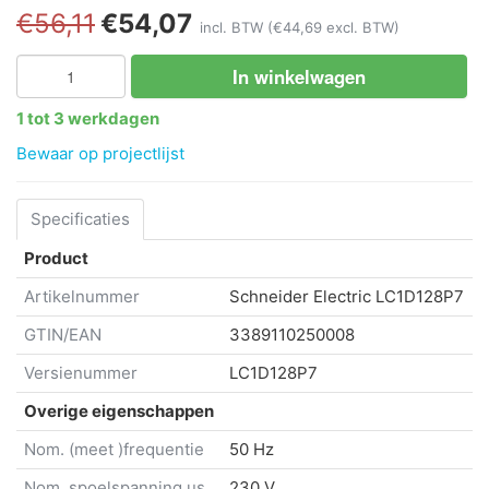
€56,11
€54,07
incl. BTW
(€44,69 excl. BTW)
In winkelwagen
1 tot 3 werkdagen
Bewaar op projectlijst
Specificaties
Product
Artikelnummer
Schneider Electric
LC1D128P7
GTIN/EAN
3389110250008
Versienummer
LC1D128P7
Overige eigenschappen
Nom. (meet )frequentie
50 Hz
Nom. spoelspanning us
230 V