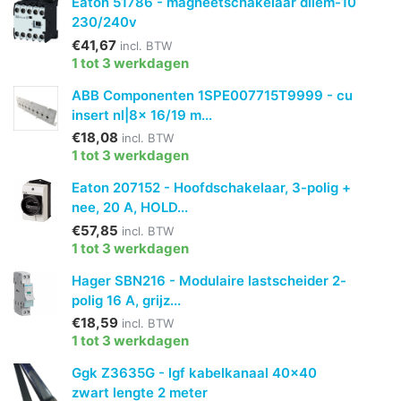
Eaton 51786 - magneetschakelaar dilem-10
230/240v
€41,67
incl. BTW
1 tot 3 werkdagen
ABB Componenten 1SPE007715T9999 - cu
insert nl|8x 16/19 m...
€18,08
incl. BTW
1 tot 3 werkdagen
Eaton 207152 - Hoofdschakelaar, 3-polig +
nee, 20 A, HOLD...
€57,85
incl. BTW
1 tot 3 werkdagen
Hager SBN216 - Modulaire lastscheider 2-
polig 16 A, grijz...
€18,59
incl. BTW
1 tot 3 werkdagen
Ggk Z3635G - lgf kabelkanaal 40x40
zwart lengte 2 meter