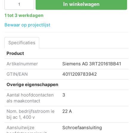
In winkelwagen
1 tot 3 werkdagen
Bewaar op projectlijst
Specificaties
Product
Artikelnummer
Siemens AG
3RT20161BB41
GTIN/EAN
4011209783942
Overige eigenschappen
Aantal hoofdcontacten
3
als maakcontact
Nom. bedrijfsstroom ie
22 A
bij ac 1, 400 v
Aansluitwijze
Schroefaansluiting