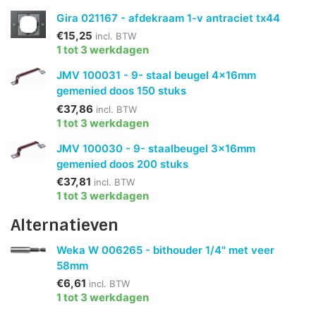
Gira 021167 - afdekraam 1-v antraciet tx44
€15,25
incl. BTW
1 tot 3 werkdagen
JMV 100031 - 9- staal beugel 4x16mm
gemenied doos 150 stuks
€37,86
incl. BTW
1 tot 3 werkdagen
JMV 100030 - 9- staalbeugel 3x16mm
gemenied doos 200 stuks
€37,81
incl. BTW
1 tot 3 werkdagen
Alternatieven
Weka W 006265 - bithouder 1/4" met veer
58mm
€6,61
incl. BTW
1 tot 3 werkdagen