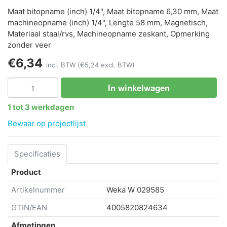
Maat bitopname (inch) 1/4", Maat bitopname 6,30 mm, Maat
machineopname (inch) 1/4", Lengte 58 mm, Magnetisch,
Materiaal staal/rvs, Machineopname zeskant, Opmerking
zonder veer
€6,34
incl. BTW
(€5,24 excl. BTW)
In winkelwagen
1 tot 3 werkdagen
Bewaar op projectlijst
Specificaties
Product
Artikelnummer
Weka
W 029585
GTIN/EAN
4005820824634
Afmetingen