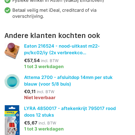
Fysieke winkel in
Asten
(vlakbij Eindhoven)
Betaal veilig met iDeal, creditcard of via
overschrijving.
Andere klanten kochten ook
Eaton 216524 - nood-uitkast m22-
pv/kc02/iy (2x verbreekco...
€57,54
incl. BTW
1 tot 3 werkdagen
Attema 2700 - afsluitdop 14mm per stuk
blauw (voor 5/8 buis)
€0,11
incl. BTW
Niet leverbaar
LYRA 4850017 - aftekenkrijt 795017 rood
doos 12 stuks
€5,67
incl. BTW
1 tot 3 werkdagen