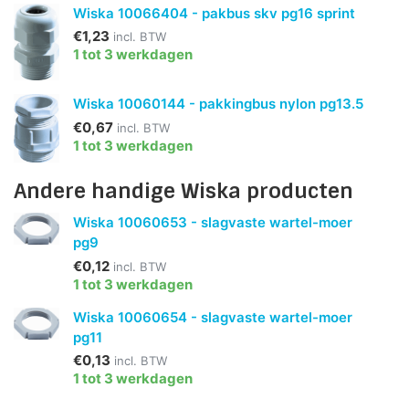
Wiska 10066404 - pakbus skv pg16 sprint
€1,23
incl. BTW
1 tot 3 werkdagen
Wiska 10060144 - pakkingbus nylon pg13.5
€0,67
incl. BTW
1 tot 3 werkdagen
Andere handige Wiska producten
Wiska 10060653 - slagvaste wartel-moer
pg9
€0,12
incl. BTW
1 tot 3 werkdagen
Wiska 10060654 - slagvaste wartel-moer
pg11
€0,13
incl. BTW
1 tot 3 werkdagen