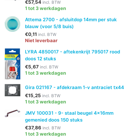
€57,54
incl. BTW
1 tot 3 werkdagen
Attema 2700 - afsluitdop 14mm per stuk
blauw (voor 5/8 buis)
€0,11
incl. BTW
Niet leverbaar
LYRA 4850017 - aftekenkrijt 795017 rood
doos 12 stuks
€5,67
incl. BTW
1 tot 3 werkdagen
Gira 021167 - afdekraam 1-v antraciet tx44
€15,25
incl. BTW
1 tot 3 werkdagen
JMV 100031 - 9- staal beugel 4x16mm
gemenied doos 150 stuks
€37,86
incl. BTW
1 tot 3 werkdagen