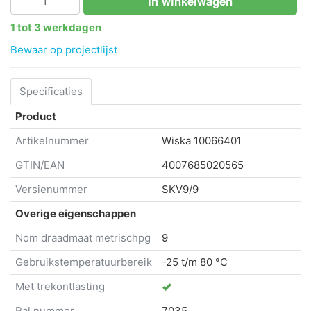
In winkelwagen
1 tot 3 werkdagen
Bewaar op projectlijst
Specificaties
Product
Artikelnummer
Wiska
10066401
GTIN/EAN
4007685020565
Versienummer
SKV9/9
Overige eigenschappen
Nom draadmaat metrischpg
9
Gebruikstemperatuurbereik
-25 t/m 80 °C
Met trekontlasting
Ral nummer
7035