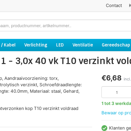
Contact
 / Kabel
Verlichting
LED
Ventilatie
Gereedschap
 - 3,0x 40 vk T10 verzinkt vo
€6,68
p, Aandraaivoorziening: torx,
inc
rolytisch verzinkt, Schroefdraadlengte:
te: 40.0mm, Materiaal: staal, Gehard,
1 tot 3 werkd
tverzonken kop T10 verzinkt voldraad
Bewaar op proj
Klanten g