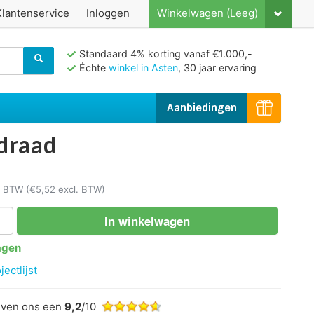
Klantenservice
Inloggen
Winkelwagen (Leeg)
Standaard 4% korting vanaf €1.000,-
Échte
winkel in Asten
, 30 jaar ervaring
Aanbiedingen
ldraad
l. BTW
(€5,52 excl. BTW)
In winkelwagen
agen
ectlijst
even ons een
9,2
/10